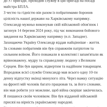
до 57 бригади, проходив службу в цій бригаді на посаді
майстра БПЛА.
З честю та гідністю він разом із побратимами боронив
цілісність нашої держави на Харківському напрямку.
Олександр мужньо виконував свій військовий обов'язок і
загинув 14 березня 2024 року, під час виконання бойового
завдання на Харківському напрямку (н.п. Западне).
Захищаючи Україну Олександр віддав найцінніше - життя.
За словами побратимів він був справжнім патріотом та
сильним воїном. Його поважали в колективі і запам'ятали як
врівноважену, мудру та справедливу людину з Великим
Серцем. Він був щирим, відвертим та надійним товарищем.
Впродовж всієї служби Олександр мав всього одну 10-ти
денну відпустку вкінці минулого літа. Через важку ситуацію
на фронті мій чоловік багато працював та, за його словами,
він мав робити усе можливе, щоб війна скоріше закінчилась.
Я пишаюся своїм чоловіком. Він був відданий військовій
присязі на вірність українському народові.