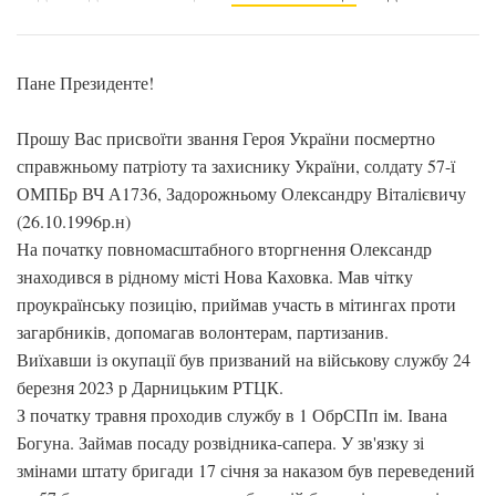
Пане Президенте!
Прошу Вас присвоїти звання Героя України посмертно
справжньому патріоту та захиснику України, солдату 57-ї
ОМПБр ВЧ А1736, Задорожньому Олександру Віталієвичу
(26.10.1996р.н)
На початку повномасштабного вторгнення Олександр
знаходився в рідному місті Нова Каховка. Мав чітку
проукраїнську позицію, приймав участь в мітингах проти
загарбників, допомагав волонтерам, партизанив.
Виїхавши із окупації був призваний на військову службу 24
березня 2023 р Дарницьким РТЦК.
З початку травня проходив службу в 1 ОбрСПп ім. Івана
Богуна. Займав посаду розвідника-сапера. У зв'язку зі
змінами штату бригади 17 січня за наказом був переведений