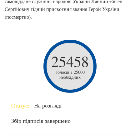
самовіддане служіння народові України Лянний Євген
Сергійович гідний присвоєння звання Герой України
(посмертно).
25458
голосів з 25000
необхідних
Статус:
На розгляді
Збір підписів завершено