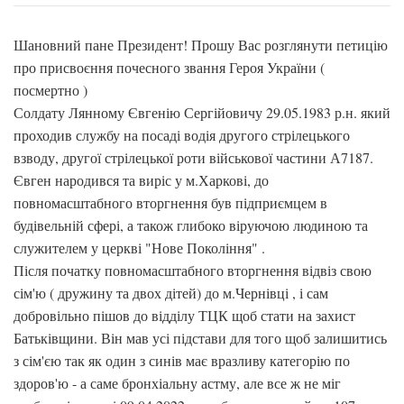
Шановний пане Президент! Прошу Вас розглянути петицію
про присвоєння почесного звання Героя України (
посмертно )
Солдату Лянному Євгенію Сергійовичу 29.05.1983 р.н. який
проходив службу на посаді водія другого стрілецького
взводу, другої стрілецької роти військової частини А7187.
Євген народився та виріс у м.Харкові, до
повномасштабного вторгнення був підприємцем в
будівельній сфері, а також глибоко віруючою людиною та
служителем у церкві "Нове Покоління" .
Після початку повномасштабного вторгнення відвіз свою
сім'ю ( дружину та двох дітей) до м.Чернівці , і сам
добровільно пішов до відділу ТЦК щоб стати на захист
Батьківщини. Він мав усі підстави для того щоб залишитись
з сім'єю так як один з синів має вразливу категорію по
здоров'ю - а саме бронхіальну астму, але все ж не міг