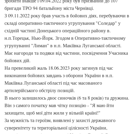
зробити інакше і 09.04.2022 року був призваний до 107
бригади ТРО 94 батальйону міста Чернівці.
З 09.11.2022 року брав участь в бойових діях, перебуваючи в
складі оперативно-тактичного угрупування "Соледар" у
східній частині Донецького операційного району в.
н.п.Торецьк, Нью-Йорк. Згодом в Оперативно-тактичному
угрупуванні "Лиман" в н.п. Макіївка Луганської області.
Має нагороди та подяки від частини, посвідчення Учасника
бойових дій.
На превеликий жаль 18.06.2023 року загинув під час
виконання бойових завдань з оборони України в н.п.
Макіївка Луганської області під час масованого
артилерійського обстрілу позицій.
В нього залишилось двоє синочків (6 та 8 років) та дружина.
Він з самого початку мав чітку позицію - "Я маю йти
захищати, щоб мої діти жили у вільній країні!"
За мужність та героїзм, виявлені у захисті державного
суверенітету та територіальної цілісності України,