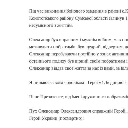
Під час виконання бойового завдання в районі с.
Конотопського району Сумської області загинув 1
несумісного з життям.
Олександр був вправним і мужнім воїном, мав поваг
мотивувати побратимів, був щедрий, відвертим, 
Олександр перебуваючи постійно у зонах активних
останнього подиху був вірний своїм побратимам і
Олександр віддав своє життя за нас із вами, за віл
Я пишаюсь своїм чоловіком - Героєм! Людиною з 
Пане Презитенте, від імені дружини та побратимі
Пух Олександр Олександрович справжній Герой, 
Герой України (посмертно)!