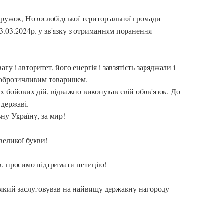
Кружок, Новослобідської територіальної громади
3.03.2024р. у зв'язку з отриманням поранення
у і авторитет, його енергія і завзятість заряджали і
доброзичливим товаришем.
 бойових дій, відважно виконував свій обов'язок. До
 державі.
ьну Україну, за мир!
великої букви!
в, просимо підтримати петицію!
який заслуговував на найвищу державну нагороду