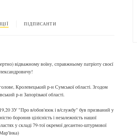
ЦІЇ
ПІДПИСАНТИ
ертно) відважному воїну, справжньому патріоту своєї
Олександровичу!
голове, Кролевецький р-н Сумської області. Згодом
ський р-н Запорізької області.
.19,20 ЗУ "Про в/обов'язок і в/службу" був призваний у
дністю боронив цілісність і незалежність нашої
ластях у складі 79-тої окремої десантно-штурмової
Мар'їнка)