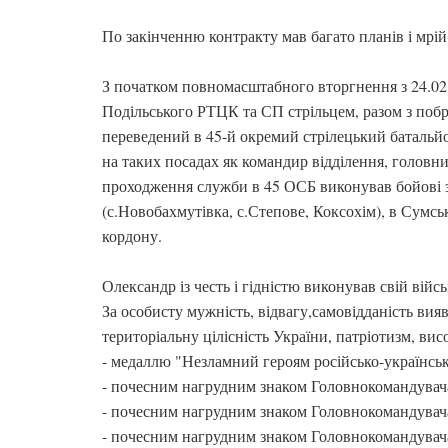
По закінченню контракту мав багато планів і мрій
З початком повномасштабного вторгнення з 24.02.2
Подільського РТЦК та СП стрільцем, разом з побр
переведений в 45-й окремий стрілецький батальй
на таких посадах як командир відділення, головн
проходження служби в 45 ОСБ виконував бойові 
(с.Новобахмутівка, с.Степове, Коксохім), в Сумсь
кордону.
Олександр із честь і гідністю виконував свій війс
За особисту мужність, відвагу,самовідданість вияв
територіальну цілісність України, патріотизм, ви
- медаллю "Незламний героям російсько-українськ
- почесним нагрудним знаком Головнокомандувача З
- почесним нагрудним знаком Головнокомандувач
- почесним нагрудним знаком Головнокомандувач