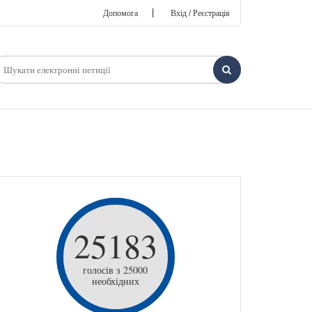
|
Допомога
Вхід / Реєстрація
25183
голосів з 25000
необхідних