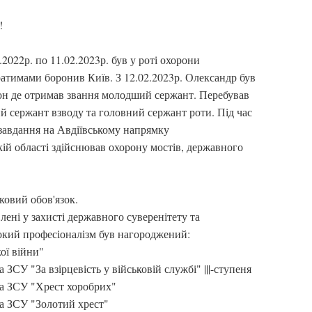
!
022р. по 11.02.2023р. був у роті охорони
атимами боронив Київ. З 12.02.2023р. Олександр був
он де отримав звання молодший сержант. Перебував
ий сержант взводу та головний сержант роти. Під час
завдання на Авдіївському напрямку
кій області здійснював охорону мостів, державного
ьковий обов'язок.
лені у захисті державного суверенітету та
сокий професіоналізм був нагороджений:
ої війни"
СУ "За взірцевість у військовій службі" |||-ступеня
а ЗСУ "Хрест хоробрих"
а ЗСУ "Золотий хрест"