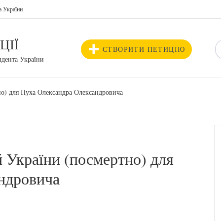
а України
ЦІЇ
СТВОРИТИ ПЕТИЦІЮ
идента України
но) для Пуха Олександра Олександровича
 України (посмертно) для
ндровича