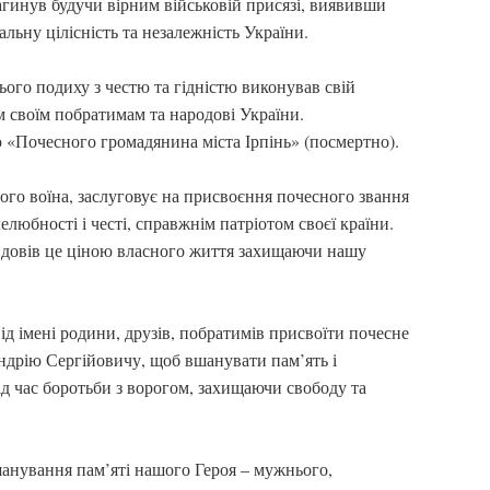
агинув будучи вірним військовій присязі, виявивши
іальну цілісність та незалежність України.
ього подиху з честю та гідністю виконував свій
 своїм побратимам та народові України.
 «Почесного громадянина міста Ірпінь» (посмертно).
го воїна, заслуговує на присвоєння почесного звання
любності і честі, справжнім патріотом своєї країни.
і довів це ціною власного життя захищаючи нашу
ід імені родини, друзів, побратимів присвоїти почесне
ндрію Сергійовичу, щоб вшанувати пам’ять і
під час боротьби з ворогом, захищаючи свободу та
анування пам’яті нашого Героя – мужнього,