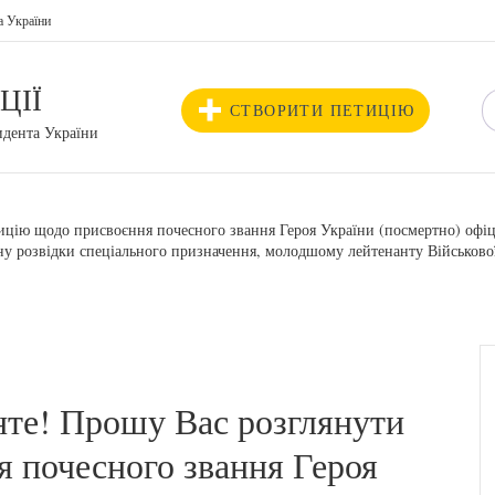
а України
ЦІЇ
СТВОРИТИ ПЕТИЦІЮ
идента України
цію щодо присвоєння почесного звання Героя України (посмертно) офіц
загону розвідки спеціального призначення, молодшому лейтенанту Вій
те! Прошу Вас розглянути
 почесного звання Героя