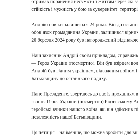
отримав поранення несумісні з життям через які з
стійкість і мужність у бою за суверенітет, територ
Андрію навіки залишиться 24 роки. Він до останн
обов’язок громадянина України, залишився вірним
28 березня 2024 року був нагороджений відзнакою
Наш захисник Андрій своїм прикладом, справжньо
— Героя України (посмертно). Він був взірцем воле
Андрій був гідним українцем, відважним воїном 
Батьківщину до останнього подиху.
Пане Президенте, звертаюсь до вас із проханням в
звання Героя України (посмертно) Рідзевському А
геройські вчинки нашого воїна, які він здійснив 
незалежність нашої Батьківщини.
Ця петиція – найменше, що можна зробити для вш