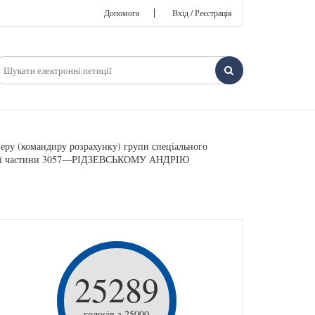
|
Допомога
Вхід / Реєстрація
еру (командиру розрахунку) групи спеціального
ськової частини 3057—РІДЗЕВСЬКОМУ АНДРІЮ
25289
голосів з 25000