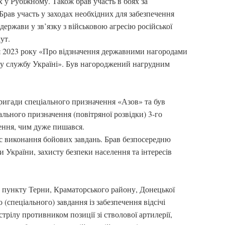
 у Рубіжному. Також брав участь в боях за
Брав участь у заходах необхідних для забезпечення
держави у зв’язку з військовою агресію російської
ут.
я 2023 року «Про відзначення державними нагородами
у службу Україні». Був нагороджений нагрудним
бригади спеціального призначення «Азов» та був
ьного призначення (повітряної розвідки) 3-го
ення, чим дуже пишався.
ас виконання бойових завдань. Брав безпосередню
ни України, захисту безпеки населення та інтересів
го пункту Терни, Краматорського району, Донецької
 (спеціального) завдання із забезпечення відсічі
бстрілу противником позиції зі стволової артилерії,