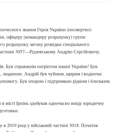
почесного звання Героя України (посмертно)
и, офіцеру (командиру розрахунку) групи
-го розрахунку загону розвідки спеціального
частини 3057—Рідзевському Андрію Сергійовичу.
їв. Був справжнім патріотом нашої України! Був
м, людиною. Андрій був чуйним, щирим і водночас
допомогу. Був опорою і підтримкою рідним і близьким
 в місті Ірпінь здобував одночасно вищу юридичну
ідготовки.
е в 2019 році у військовій частині 3018. Початок