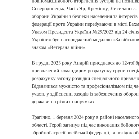
повномасштабного вторгнення зустрів на позиціях
Сєверодонецьк, Часів Яр, Кремінну, Лисичанськ. 
оборони України з безпеки населення та інтересів 
федерації проти України перебуваючи в місті Бахм
Указом Президента України №29/2023 від 24 січн
України» був нагороджений медаллю «За військов
знаком «Ветерана війни».
В грудні 2023 року Андрій приєднався до 12-тої 
призначений командиром розрахунку групи спеціал
розрахунку загону розвідки спеціального признач
Відзначився мужністю та професіоналізмом під ч
участь у здійсненні заходів із забезпечення оборо
держави на різних напрямках.
Трагічно, 1 березня 2024 року в районі населено
області. Герой загинув під час виконання бойового
збройної агресії російської федерації, внаслідок о