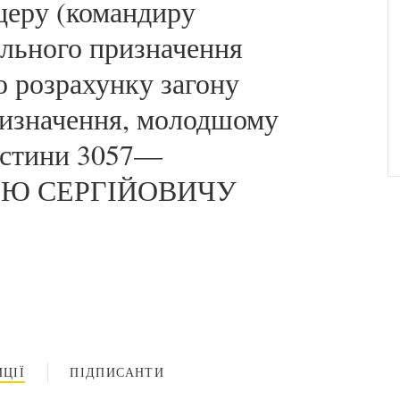
церу (командиру
ального призначення
го розрахунку загону
ризначення, молодшому
частини 3057—
ІЮ СЕРГІЙОВИЧУ
ЦІЇ
ПІДПИСАНТИ