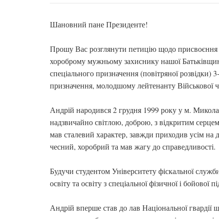
Шановний пане Президенте!
Прошу Вас розглянути петицію щодо присвоєння 
хороброму мужньому захиснику нашої Батьківщин
спеціального призначення (повітряної розвідки) 3
призначення, молодшому лейтенанту Військової 
Андрій народився 2 грудня 1999 року у м. Микола
надзвичайно світлою, доброю, з відкритим серце
мав сталевий характер, завжди приходив усім на 
чесний, хоробрий та мав жагу до справедливості.
Будучи студентом Університету фіскальної служби
освіту та освіту з спеціальної фізичної і бойової п
Андрій вперше став до лав Національної гвардії щ