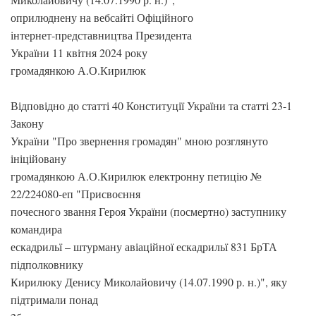
оприлюднену на вебсайті Офіційного
інтернет-представництва Президента
України 11 квітня 2024 року
громадянкою А.О.Кирилюк
Відповідно до статті 40 Конституції України та статті 23-1
Закону
України "Про звернення громадян" мною розглянуто
ініційовану
громадянкою А.О.Кирилюк електронну петицію №
22/224080-еп "Присвоєння
почесного звання Героя України (посмертно) заступнику
командира
ескадрильї – штурману авіаційної ескадрильї 831 БрТА
підполковнику
Кирилюку Денису Миколайовичу (14.07.1990 р. н.)", яку
підтримали понад