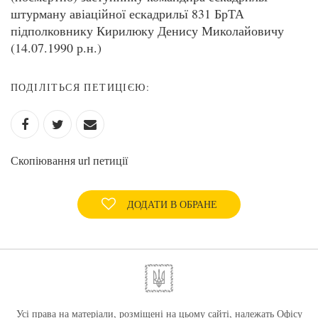
штурману авіаційної ескадрильї 831 БрТА
підполковнику Кирилюку Денису Миколайовичу
(14.07.1990 р.н.)
ПОДІЛІТЬСЯ ПЕТИЦІЄЮ:
Скопіювання url петиції
ДОДАТИ В ОБРАНЕ
Усі права на матеріали, розміщені на цьому сайті, належать Офісу