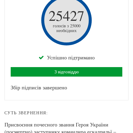
25427
голосів з 25000
необхідних
Успішно підтримано
З відповіддю
Збір підписів завершено
СУТЬ ЗВЕРНЕННЯ:
Присвоєння почесного звання Героя України
(посмертно) заступнику командира ескадрильї –