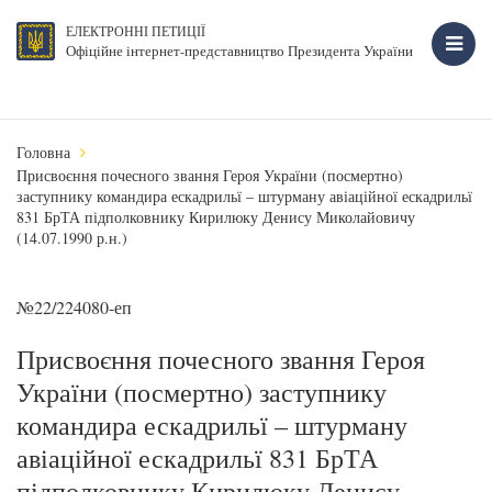
ЕЛЕКТРОННІ ПЕТИЦІЇ
Офіційне інтернет-представництво Президента України
Головна
Присвоєння почесного звання Героя України (посмертно)
заступнику командира ескадрильї – штурману авіаційної ескадрильї
831 БрТА підполковнику Кирилюку Денису Миколайовичу
(14.07.1990 р.н.)
№22/224080-еп
Присвоєння почесного звання Героя
України (посмертно) заступнику
командира ескадрильї – штурману
авіаційної ескадрильї 831 БрТА
підполковнику Кирилюку Денису