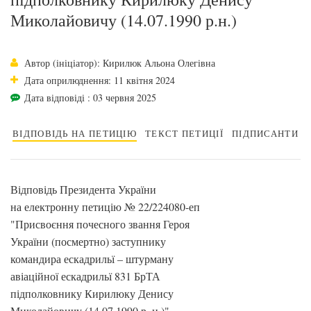
Миколайовичу (14.07.1990 р.н.)
Автор (ініціатор): Кирилюк Альона Олегівна
Дата оприлюднення: 11 квітня 2024
Дата відповіді : 03 червня 2025
ВІДПОВІДЬ НА ПЕТИЦІЮ
ТЕКСТ ПЕТИЦІЇ
ПІДПИСАНТИ
Відповідь Президента України
на електронну петицію № 22/224080-еп
"Присвоєння почесного звання Героя
України (посмертно) заступнику
командира ескадрильї – штурману
авіаційної ескадрильї 831 БрТА
підполковнику Кирилюку Денису
Миколайовичу (14.07.1990 р. н.)",