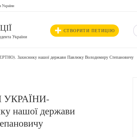
а України
ЦІЇ
СТВОРИТИ ПЕТИЦІЮ
идента України
РТНО). Захиснику нашої держави Павлюку Володимиру Степановичу
Й УКРАЇНИ-
у нашої держави
епановичу