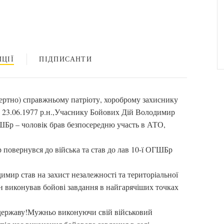
ЦІЇ
ПІДПИСАНТИ
ертно) справжньому патріоту, хороброму захиснику
23.06.1977 р.н.,Учаснику Бойових Дій Володимир
ГШБр – чоловік брав безпосередню участь в АТО,
повернувся до війська та став до лав 10-ї ОГШБр
ир став на захист незалежності та територіальної
їн виконував бойові завдання в найгарячіших точках
 державу!Мужньо виконуючи свій військовий