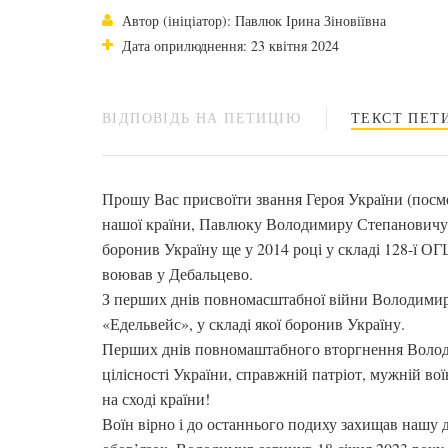
Автор (ініціатор): Павлюк Ірина Зіновіївна
Дата оприлюднення: 23 квітня 2024
ВІДПОВІДЬ НА ПЕТИЦІЮ
ТЕКСТ ПЕТИ
Прошу Вас присвоїти звання Героя України (посм
нашої країни, Павлюку Володимиру Степановичу 
боронив Україну ще у 2014 році у складі 128-ї О
воював у Дебальцево.
З перших днів повномасштабної війни Володимир 
«Едельвейс», у складі якої боронив Україну.
Перших днів повномаштабного вторгнення Володим
цілісності України, справжній патріот, мужній во
на сході країни!
Воїн вірно і до останнього подиху захищав нашу