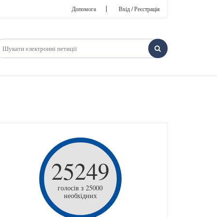
|
Допомога
Вхід / Реєстрація
25249
голосів з 25000
необхідних