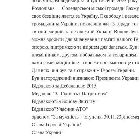
обов’язок, Володимир загинув 18 січня 2023 року 
Роздолівка — Соледарської міської громади Бахму
своє безцінне життя за Україну, її свободу і незал
громадянина України, поклавши життя заради того,
світлій, мирній та незалежній Україні. Володя бу
можна зробити для вшанування пам'яті нашого Гер
опорою, підтримкою та взірцем для багатьох. Бу
племінником, другом, побратимом та товаришем. Н
вами саме найцінніше - своє життя , маючи ще сті
Для всіх, він був та є справжнім Героєм України.
Був нагороджений відзнакою Президента України
Відзнакою за Дебальцево 2015
Медаллю "За Гідність і Патріотизм"
Відзнакою"За Бойову Звитягу "
Відзнакою"Учасник АТО"
орденом "За мужність"||| ступеня. 30.11.23р(посме
Слава Героєві України!
Слава Україні!