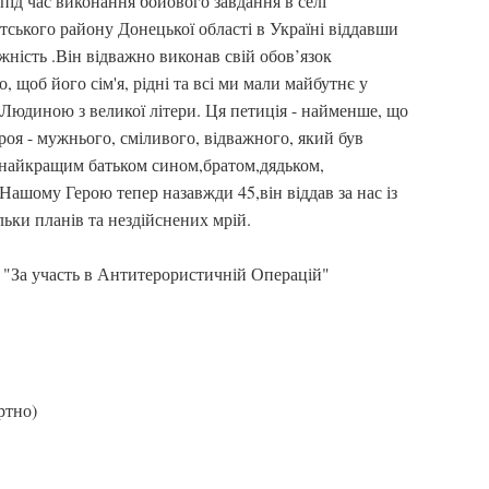
під час виконання бойового завдання в селі
тського району Донецької області в Україні віддавши
ежність .Він відважно виконав свій обов’язок
 щоб його сім'я, рідні та всі ми мали майбутнє у
в Людиною з великої літери. Ця петиція - найменше, що
оя - мужнього, сміливого, відважного, який був
в найкращим батьком сином,братом,дядьком,
ашому Герою тепер назавжди 45,він віддав за нас із
льки планів та нездійснених мрій.
 "За участь в Антитерористичній Операцій"
ртно)