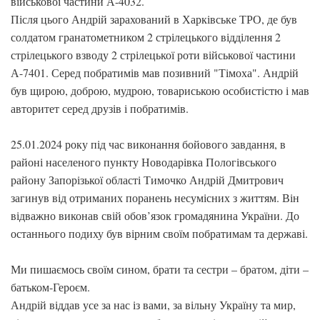
військової частини А-4032.
Після цього Андрій зарахований в Харківське ТРО, де був
солдатом гранатометником 2 стрілецького відділення 2
стрілецького взводу 2 стрілецької роти військової частини
А-7401. Серед побратимів мав позивний "Тімоха". Андрій
був щирою, доброю, мудрою, товариською особистістю і мав
авторитет серед друзів і побратимів.
25.01.2024 року під час виконання бойового завдання, в
районі населеного пункту Новодарівка Пологівського
району Запорізької області Тимочко Андрій Дмитрович
загинув від отриманих поранень несумісних з життям. Він
відважно виконав свій обов’язок громадянина України. До
останнього подиху був вірним своїм побратимам та державі.
Ми пишаємось своїм сином, брати та сестри – братом, діти –
батьком-Героєм.
Андрій віддав усе за нас із вами, за вільну Україну та мир,