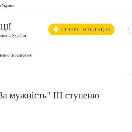
а України
ЦІЇ
СТВОРИТИ ПЕТИЦІЮ
идента України
упеню (посмертно)
а мужність" ІІІ ступеню