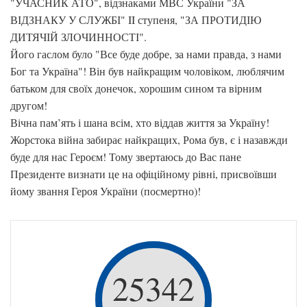
"УЧАСНИК АТО", відзнаками МВС України "ЗА
ВІДЗНАКУ У СЛУЖБІ" II ступеня, "ЗА ПРОТИДІЮ
ДИТЯЧІЙ ЗЛОЧИННОСТІ".
Його гаслом було "Все буде добре, за нами правда, з нами
Бог та Україна"! Він був найкращим чоловіком, люблячим
батьком для своїх донечок, хорошим сином та вірним
другом!
Вічна пам’ять і шана всім, хто віддав життя за Україну!
Жорстока війна забирає найкращих, Рома був, є і назавжди
буде для нас Героєм! Тому звертаюсь до Вас пане
Президенте визнати це на офіційному рівні, присвоївши
йому звання Героя України (посмертно)!
25342