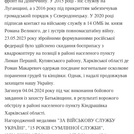
фронт на Донеччину. У 2015 році - ніс службу на
Луганщині, а з 2016 року під прикриттям забезпечував
громадський порядок у Сєверодонецьку. У 2020 році
підписав контакт на військову службу в 14 ОМБ ім. князя
Романа Великого, де і зустрів повномасштабну війну.
23.05.2023 року збройними формуваннями російської
федерації було здійснено скидання боєприпасу з
квадрокоптеру на позиції в районі населеного пункту
Лиман Перший, Купянського району, Харківської області де
Роман Макаревич одержав поєднане вогнепальне осколкове
поранення грудей та кінцівки. Однак, і надалі продовжував
захищати нашу Україну.
Загинув 04.04.2024 року під час виконання бойового
завдання із захисту Батьківщини, в результаті ворожого
обстрілу в районі населеного пункту Кіндрашівка
Харківської області.
Нагороджений медалями "ЗА ВІЙСЬКОВУ СЛУЖБУ
УКРАЇНІ", "15 РОКІВ СУМЛІННОЇ СЛУЖБИ",