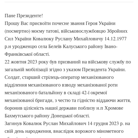
Пане Президенте!
Прошу Вас присвоїти почесне звання Героя України
(посмертно) моєму татові, військовослужбовцю Збройних
Сил України Ковалюку Руслану Михайловичу 14.12.1977
р.н уродженцю села Белеїв Калуського району Івано-
Франківської області.
22 жовтня 2023 року був призваний на військову службу по
загальній мобілізації згідно з указом Президента України.
Солдат, старший стрілець-оператор механізованого
відділення механізованого взводу механізованої роти
механізованого батальйону в складі 42-ї окремої
механізованої бригади, з честю та гідністю віддаючи життя,
боронив цілісність нашої держави поблизу н.п Хромове
Бахмутського району Донецької області.
Загинув Ковалюк Руслан Михайлович 14 грудня 2023 р. на
свій день народження, внаслідок ворожого мінометного