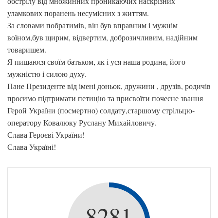
обстрілу від множинних проникаючих наскрізних
уламкових поранень несумісних з життям.
За словами побратимів, він був вправним і мужнім
воїном,був щирим, відвертим, доброзичливим, надійним
товаришем.
Я пишаюся своїм батьком, як і уся наша родина, його
мужністю і силою духу.
Пане Президенте від імені доньок, дружини , друзів, родичів
просимо підтримати петицію та присвоїти почесне звання
Герой України (посмертно) солдату,старшому стрільцю-
оператору Ковалюку Руслану Михайловичу.
Слава Героєві України!
Слава Україні!
8281