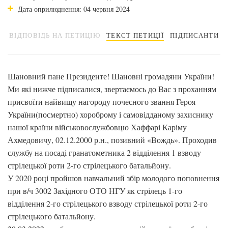
Дата оприлюднення: 04 червня 2024
ВІДПОВІДЬ НА ПЕТИЦІЮ
ТЕКСТ ПЕТИЦІЇ
ПІДПИСАНТИ
Шановний пане Президенте! Шановні громадяни України!
Ми які нижче підписалися, звертаємось до Вас з проханням
присвоїти найвищу нагороду почесного звання Героя
України(посмертно) хороброму і самовідданому захиснику
нашої країни військовослужбовцю Хаффарі Каріму
Ахмедовичу, 02.12.2000 р.н., позивний «Вождь». Проходив
службу на посаді гранатометника 2 відділення 1 взводу
стрілецької роти 2-го стрілецького батальйону.
У 2020 році пройшов навчальний збір молодого поповнення
при в/ч 3002 Західного ОТО НГУ як стрілець 1-го
відділення 2-го стрілецького взводу стрілецької роти 2-го
стрілецького батальйону.