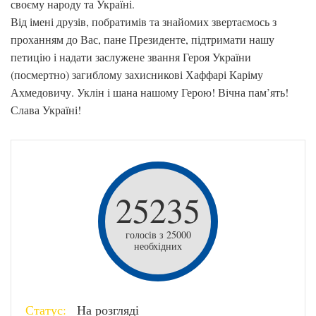
своєму народу та Україні.
Від імені друзів, побратимів та знайомих звертаємось з
проханням до Вас, пане Президенте, підтримати нашу
петицію і надати заслужене звання Героя України
(посмертно) загиблому захисникові Хаффарі Каріму
Ахмедовичу. Уклін і шана нашому Герою! Вічна пам’ять!
Слава Україні!
25235
голосів з 25000
необхідних
Статус:
На розгляді