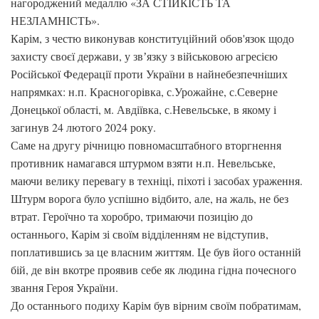
нагороджений медаллю «ЗА СТІЙКІСТЬ ТА
НЕЗЛАМНІСТЬ».
Карім, з честю виконував конституційний обов'язок щодо
захисту своєї держави, у звʼязку з військовою агресією
Російської Федерації проти України в найнебезпечніших
напрямках: н.п. Красногорівка, с.Урожайне, с.Северне
Донецької області, м. Авдіївка, с.Невельське, в якому і
загинув 24 лютого 2024 року.
Саме на другу річницю повномасштабного вторгнення
противник намагався штурмом взяти н.п. Невельське,
маючи велику перевагу в техніці, піхоті і засобах ураження.
Штурм ворога було успішно відбито, але, на жаль, не без
втрат. Героїчно та хоробро, тримаючи позицію до
останнього, Карім зі своїм відділенням не відступив,
поплатившись за це власним життям. Це був його останній
бій, де він вкотре проявив себе як людина гідна почесного
звання Героя України.
До останнього подиху Карім був вірним своїм побратимам,