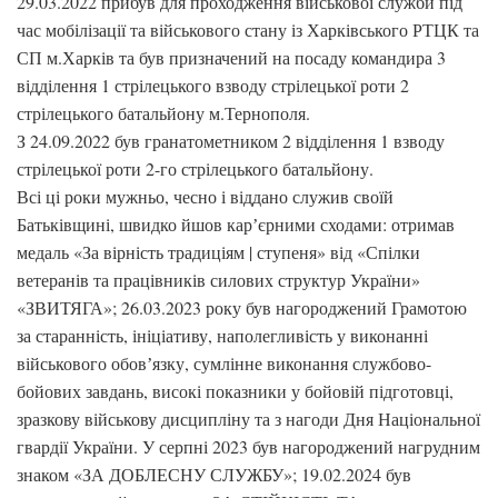
29.03.2022 прибув для проходження військової служби під
час мобілізації та військового стану із Харківського РТЦК та
СП м.Харків та був призначений на посаду командира 3
відділення 1 стрілецького взводу стрілецької роти 2
стрілецького батальйону м.Тернополя.
З 24.09.2022 був гранатометником 2 відділення 1 взводу
стрілецької роти 2-го стрілецького батальйону.
Всі ці роки мужньо, чесно і віддано служив своїй
Батьківщині, швидко йшов карʼєрними сходами: отримав
медаль «За вірність традиціям | ступеня» від «Спілки
ветеранів та працівників силових структур України»
«ЗВИТЯГА»; 26.03.2023 року був нагороджений Грамотою
за старанність, ініціативу, наполегливість у виконанні
військового обовʼязку, сумлінне виконання службово-
бойових завдань, високі показники у бойовій підготовці,
зразкову військову дисципліну та з нагоди Дня Національної
гвардії України. У серпні 2023 був нагороджений нагрудним
знаком «ЗА ДОБЛЕСНУ СЛУЖБУ»; 19.02.2024 був