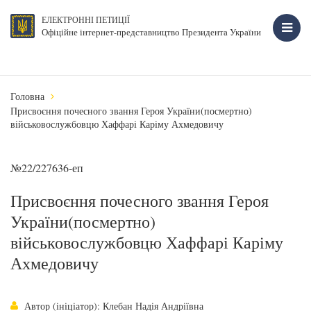
ЕЛЕКТРОННІ ПЕТИЦІЇ
Офіційне інтернет-представництво Президента України
Головна
Присвоєння почесного звання Героя України(посмертно)
військовослужбовцю Хаффарі Каріму Ахмедовичу
№22/227636-еп
Присвоєння почесного звання Героя
України(посмертно)
військовослужбовцю Хаффарі Каріму
Ахмедовичу
Автор (ініціатор): Клебан Надія Андріївна