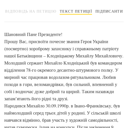
ВІДПОВІДЬ НА ПЕТИЦІЮ
ТЕКСТ ПЕТИЦІЇ
ПІДПИСАНТИ
Шановний Пане Президенте!
Прошу Вас, присвоїти почесне звання Героя України
(посмертно) хороброму захиснику і справжньому патріоту
нашої Батьківщини – Клодніцькому Михайлу Михайловичу.
Молодший сержант Михайло Клодніцький був командиром
відділення 78-го окремого десантно-штурмового полку. У
мирний час працював водолазом-рятувальником. Любив
походи в гори, веломандрівки, був сильний, впевнений у
собі і водночас дуже добрий та щирий. Таким назавжди
запам’ятають його рідні та друзі.
Народився Михайло 30.09.1990р. в Івано-Франківську, був
наймолодший серед трьох дітей у родині. У сільській школі
навчався відмінно, брав участь у художній самодіяльності,
читав гуморески, їздив на конкурси. Після закінчення 9