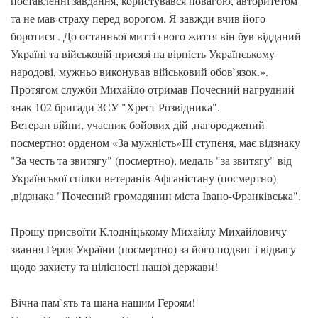
поставленні завдання, користувався повагою, авторитетом
та не мав страху перед ворогом. Я завжди вчив його
боротися . До останньої митті свого життя він був відданий
Україні та військовій присязі на вірність Українському
народові, мужньо виконував військовий обов`язок.».
Протягом служби Михайло отримав Почесний нагрудний
знак 102 бригади ЗСУ "Хрест Розвідника".
Ветеран війни, учасник бойових дій ,нагороджений
посмертно: орденом «За мужність»ІІІ ступеня, має відзнаку
"За честь та звитягу" (посмертно), медаль "за звитягу" від
Української спілки ветеранів Афганістану (посмертно)
,відзнака "Почесний громадянин міста Івано-Франківська".
Прошу присвоїти Клодніцькому Михайлу Михайловичу
звання Героя України (посмертно) за його подвиг і відвагу
щодо захисту та цілісності нашої держави!
Вічна пам`ять та шана нашим Героям!