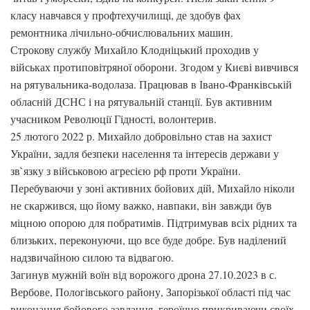
класу навчався у профтехучилищі, де здобув фах
ремонтника лічильно-обчислювальних машин.
Строкову службу Михайло Клодніцький проходив у
військах протиповітряної оборони. Згодом у Києві вивчився
на рятувальника-водолаза. Працював в Івано-Франківській
обласній ДСНС і на рятувальній станції. Був активним
учасником Революції Гідності, волонтерив.
25 лютого 2022 р. Михайло добровільно став на захист
України, задля безпеки населення та інтересів держави у
зв`язку з військовою агресією рф проти України.
Перебуваючи у зоні активних бойових дій, Михайло ніколи
не скаржився, що йому важко, навпаки, він завжди був
міцною опорою для побратимів. Підтримував всіх рідних та
близьких, переконуючи, що все буде добре. Був наділений
надзвичайною силою та відвагою.
Загинув мужній воїн від ворожого дрона 27.10.2023 в с.
Вербове, Пологівського району, Запорізької області під час
виконання бойового завдання, героїчно прикриваючи своїх