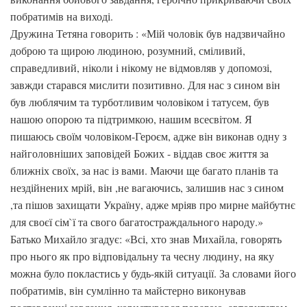
побратимів на виході.
Дружина Тетяна говорить : «Мій чоловік був надзвичайно
доброю та щирою людиною, розумний, сміливий,
справедливий, ніколи і нікому не відмовляв у допомозі,
завжди старався мислити позитивно. Для нас з сином він
був люблячим та турботливим чоловіком і татусем, був
нашою опорою та підтримкою, нашим всесвітом. Я
пишаюсь своїм чоловіком-Героєм, адже він виконав одну з
найголовніших заповідей Божих - віддав своє життя за
ближніх своїх, за нас із вами. Маючи ще багато планів та
нездійнених мрій, він ,не вагаючись, залишив нас з сином
,та пішов захищати Україну, адже мріяв про мирне майбутнє
для своєї сім`ї та свого багатостраждального народу.»
Батько Михайло згадує: «Всі, хто знав Михайла, говорять
про нього як про відповідальну та чесну людину, на яку
можна було покластись у будь-якій ситуації. За словами його
побратимів, він сумлінно та майстерно виконував