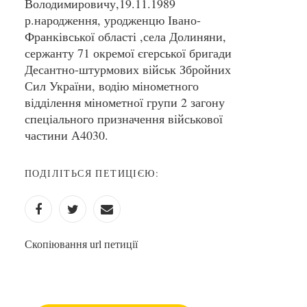
Володимировичу,19.11.1989
р.народження, уродженцю Івано-
Франківської області ,села Долиняни,
сержанту 71 окремої єгерської бригади
Десантно-штурмових військ Збройних
Сил України, водію мінометного
відділення мінометної групи 2 загону
спеціального призначення військової
частини А4030.
ПОДІЛІТЬСЯ ПЕТИЦІЄЮ:
Скопіювання url петиції