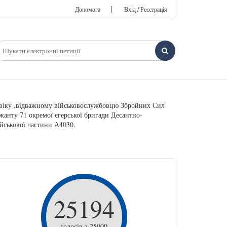
|
Допомога
Вхід / Реєстрація
овіку ,відважному військовослужбовцю Збройних Сил
жанту 71 окремої єгерської бригади Десантно-
йськової частини А4030.
25194
голосів з 25000