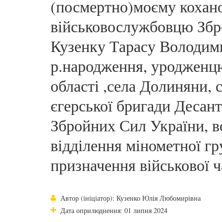
(посмертно)моєму кохано
військовослужбовцю Збр
Кузенку Тарасу Володим
р.народження, уродженцю
області ,села Долиняни, 
єгерської бригади Десан
Збройних Сил України, в
відділення мінометної гр
призначення військової 
Автор (ініціатор): Кузенко Юлія Любомирівна
Дата оприлюднення: 01 липня 2024