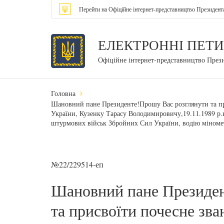
Перейти на Офіційне інтернет-представництво Президент
ЕЛЕКТРОННІ ПЕТИ
Офіційне інтернет-представництво През
Головна
Шановний пане Президенте!Прошу Вас розглянути та пр
України, Кузенку Тарасу Володимировичу,19.11.1989 р.н
штурмових військ Збройних Сил України, водію міномет
№22/229514-еп
Шановний пане Президен
та присвоїти почесне зва