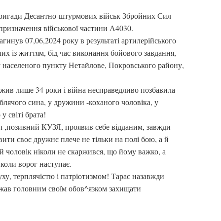
 бригади Десантно-штурмових військ Збройних Сил
 призначення військової частини А4030.
агинув 07,06,2024 року в результаті артилерійського
их із життям, бід час виконання бойового завдання,
 населеного пункту Нетайлове, Покровського району,
ожив лише 34 роки і війна несправедливо позбавила
блячого сина, у дружини -коханого чоловіка, у
у світі брата!
ч ,позивний КУЗЯ, проявив себе відданим, завжди
ити своє дружнє плече не тільки на полі бою, а й
 чоловік ніколи не скаржився, що йому важко, а
 коли ворог наступає.
ху, терплячістю і патріотизмом! Тарас назавжди
ажав головним своїм обов^язком захищати