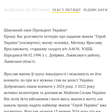
ВІДПОВІДЬ НА ПЕТИЦІЮ
ТЕКСТ ПЕТИЦІЇ
ПІДПИСАНТИ
Шановний пане Призидент України!
Прошу Вас розглянути петицію про надання звання "Герой
України"(посмертно), моєму чоловіку, Митюку Ярославу
Ярославовичу, старшому солдату в/ч А4638, 3ОШБ.
Народився 06.02.1996 у с. Добряни, Львівського району,
Львівської області.
Ярослав маючи ||| групу інвалідності і можливість не йти
воювати, по при все мужньо став на захист України.
Добровільно пішов воювати у 2024 році. З 2022 року
активно волонтерив та допомагав Збойним Силам України.
Він хотів бути військовим і мати якесь звання в житті, але
нажаль прошу надати найвище звання "Герой України" вже
посмертно. Ярослав загинув 15 червня 2024 року під час