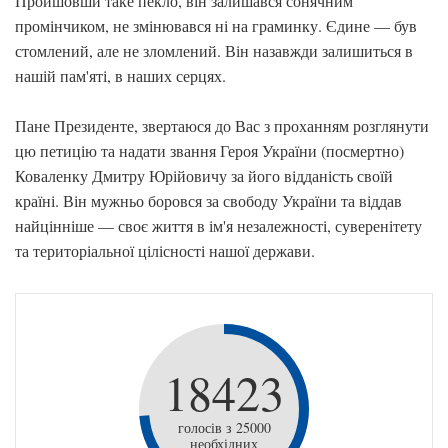
Пройшовши таке пекло, він залишався сонячним
промінчиком, не змінювався ні на граминку. Єдине — був
стомлений, але не зломлений. Він назавжди залишиться в
нашій пам'яті, в наших серцях.
Пане Президенте, звертаюся до Вас з проханням розглянути
цю петицію та надати звання Героя України (посмертно)
Коваленку Дмитру Юрійовичу за його відданість своїй
країні. Він мужньо боровся за свободу України та віддав
найцінніше — своє життя в ім'я незалежності, суверенітету
та територіальної цілісності нашої держави.
18423
голосів з 25000
необхідних