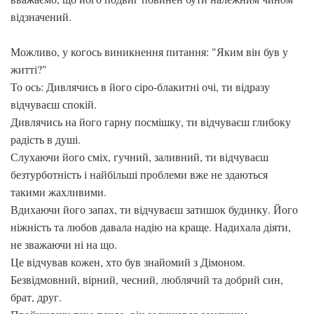
відзначений.
Можливо, у когось виникнення питання: "Яким він був у
житті?"
То ось: Дивлячись в його сіро-блакитні очі, ти відразу
відчуваєш спокій.
Дивлячись на його гарну посмішку, ти відчуваєш глибоку
радість в душі.
Слухаючи його сміх, гучний, заливний, ти відчуваєш
безтурботність і найбільші проблеми вже не здаються
такими жахливими.
Вдихаючи його запах, ти відчуваєш затишок будинку. Його
ніжність та любов давала надію на краще. Надихала діяти,
не зважаючи ні на що.
Це відчував кожен, хто був знайомий з Дімоном.
Безвідмовний, вірний, чесний, люблячий та добрий син,
брат, друг.