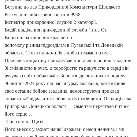
Вступив до лав Прикордонної Комендатури Швидкого
Реагування військової частини 9938.
Інспектор прикордонної служби 2 категорії.
Водій відділення прикордонної служби (типа С).
Вони оперативно виїжджали на
допомогу різним підрозділам в Луганській та Донецькій
областях. Стояв пліч-о-пліч з побратимами на нулі.
Проявляв ініціативу і виконував поставлені бойові завдання.
Зі сміливістю в очах, із хоробрістю та рішучістю в серці він
рятував своїх побратимів. Боровся, до останнього подиху.
30 липня 2024 року під час штурму москалів, він виконав
своє останнє бойове завдання, демонструючи приклад
справжньої відваги та любові до Батьківщини. Околиці села
Григорівка Донецької області — саме там перестало битися
його серце…
Тепер він на Щиті.
Його внесок у захист нашої держави є неоціненним, і ми
вважаємо, що його подвиг повинен бути належним чином