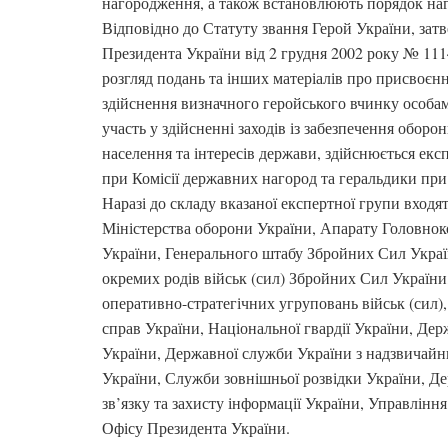
нагородження, а також встановлюють порядок наг
Відповідно до Статуту звання Герой України, зат
Президента України від 2 грудня 2002 року № 1114
розгляд подань та інших матеріалів про присвоєнн
здійснення визначного геройського вчинку особам
участь у здійсненні заходів із забезпечення оборо
населення та інтересів держави, здійснюється е
при Комісії державних нагород та геральдики при
Наразі до складу вказаної експертної групи входя
Міністерства оборони України, Апарату Головно
України, Генерального штабу Збройних Сил Украї
окремих родів військ (сил) Збройних Сил України
оперативно-стратегічних угруповань військ (сил),
справ України, Національної гвардії України, Де
України, Державної служби України з надзвичайн
України, Служби зовнішньої розвідки України, Д
зв’язку та захисту інформації України, Управлінн
Офісу Президента України.