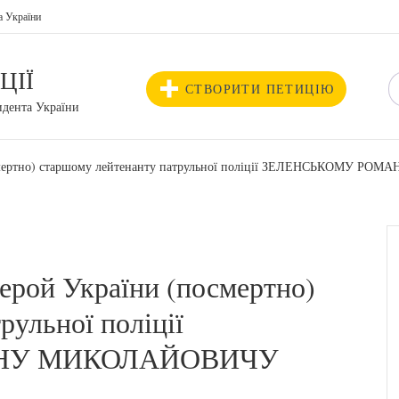
а України
ЦІЇ
СТВОРИТИ ПЕТИЦІЮ
идента України
посмертно) старшому лейтенанту патрульної поліції ЗЕЛЕНСЬКОМУ 
ерой України (посмертно)
рульної поліції
НУ МИКОЛАЙОВИЧУ