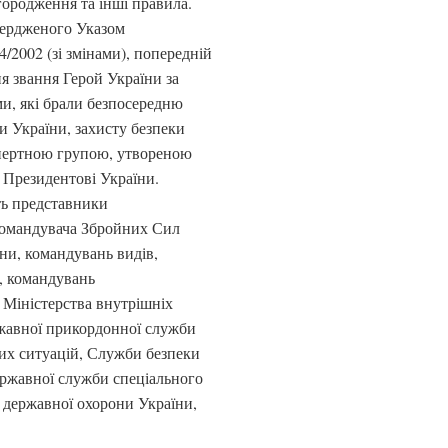
ородження та інші правила.
вердженого Указом
/2002 (зі змінами), попередній
я звання Герой України за
и, які брали безпосередню
ни України, захисту безпеки
кспертною групою, утвореною
 Президентові України.
ть представники
командувача Збройних Сил
ни, командувань видів,
, командувань
 Міністерства внутрішніх
ржавної прикордонної служби
их ситуацій, Служби безпеки
ержавної служби спеціального
я державної охорони України,