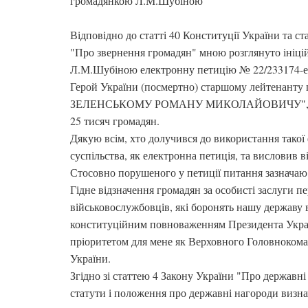
громадянкою Л.М.Шубіною
Відповідно до статті 40 Конституції України та ст
"Про звернення громадян" мною розглянуто ініц
Л.М.Шубіною електронну петицію № 22/233174-е
Герой України (посмертно) старшому лейтенанту п
ЗЕЛЕНСЬКОМУ РОМАНУ МИКОЛАЙОВИЧУ", яку
25 тисяч громадян.
Дякую всім, хто долучився до використання такої 
суспільства, як електронна петиція, та висловив 
Стосовно порушеного у петиції питання зазначаю 
Гідне відзначення громадян за особисті заслуги п
військовослужбовців, які боронять нашу державу в
конституційним повноваженням Президента Укра
пріоритетом для мене як Верховного Головноком
України.
Згідно зі статтею 4 Закону України "Про державн
статути і положення про державні нагороди визна