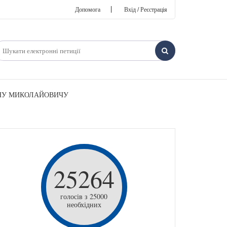
|
Допомога
Вхід / Реєстрація
РОМАНУ МИКОЛАЙОВИЧУ
25264
голосів з 25000
необхідних