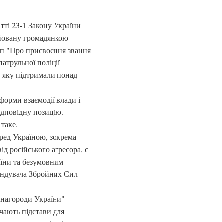
атті 23-1 Закону України
ійовану громадянкою
п "Про присвоєння звання
атрульної поліції
 підтримали понад
форми взаємодії влади і
відповідну позицію.
таке.
еред Україною, зокрема
ід російського агресора, є
їни та безумовним
андувача Збройних Сил
і нагороди України"
чають підстави для