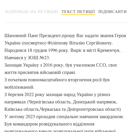
ВІДПОВІДЬ НА ПЕТИЦІЮ
ТЕКСТ ПЕТИЦІЇ
ПІДПИСАНТИ
Шановний Пане Президент,прошу Вас надати звання Героя
України (посмертно) Філіппову Віталію Сергійовичу.
Народився 18 грудня 1996 року. Виріс в місті Кременчук .
Навчався у ЗОШ №23.
Захищав Україну з 2016 року, був учасником ССО, своє
життя присвятив військовій справі.
З початком повномасштабного вторгнення росії був
мобілізований.
З березня 2022 року захищав народ України у різних
напрямках (Чернігівська область, Донецький напрямок,
Київська область,Черкаська та Дніпропетровська області)
У лютому 2023 проходив спеціальне навчання закордоном.
Був командиром розвідувального відділення
розвідувального взводу розвідувальної роти військової