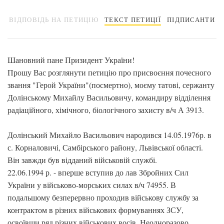
ВІДПОВІДЬ НА ПЕТИЦІЮ
ТЕКСТ ПЕТИЦІЇ
ПІДПИСАНТИ
Шановний пане Призидент України!
Прошу Вас розглянути петицію про присвоєння почесного
звання "Герой України"(посмертно), моєму татові, сержанту
Долінському Михайлу Васильовичу, командиру відділення
радіаційного, хімічного, біологічного захисту в/ч А 3913.
Долінський Михайло Васильович народився 14.05.1976р. в
с. Корналовичі, Самбірського району, Львівської області.
Він завжди був відданий військовій службі.
22.06.1994 р. - вперше вступив до лав Збройних Сил
України у військово-морських силах в/ч 74955. В
подальшому безперервно проходив військову службу за
контрактом в різних військових формуваннях ЗСУ,
освоївши ряд різних військових восів. Неодноразово