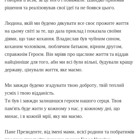
рішення та реалізовував свої ідеї та не боявся цього.
Людина, якій ми будемо дякувати все своє прожите життя
на цьому світі за те, що дала приклад і показала своїми
діями, що таке кохання. Владислав був чуйним сином,
коханим чоловіком, люблячим батьком, вірним другом,
справжнім Героєм. Він мріяв про щасливе життя та віддав
найцінніше для того, аби ми всі були вільні, будували кращу
державу, цінували життя, яке маємо.
Ми завжди будемо згадувати твою доброту, твій теплий
усміх і твою відданість.
Ти був і завжди залишишся героєм нашого серця. Твоя
пам'ять буде жити у кожному з нас, у кожному дні, що
минає, і в кожній мрії, яку ми маємо.
Пане Президенте, від імені мами, всієї родини та побратимів