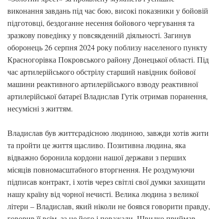
виконання завдань під час бою, високі показники у бойовій
підготовці, бездоганне несення бойового чергування та
зразкову поведінку у повсякденній діяльності. Загинув
оборонець 26 серпня 2024 року поблизу населеного пункту
Красногорівка Покровського району Донецької області. Під
час артилерійського обстрілу старший навідник бойової
машини реактивного артилерійського взводу реактивної
артилерійської батареї Владислав Гутік отримав поранення,
несумісні з життям.
Владислав був життєрадісною людиною, завжди хотів жити
та пройти це життя щасливо. Позитивна людина, яка
відважно боронила кордони нашої держави з перших
місяців повномасштабного вторгнення. Не роздумуючи
підписав контракт, і хотів через світлі свої думки захищати
нашу країну від чорної нечисті. Велика людина з великої
літери – Владислав, який ніколи не боявся говорити правду,
говорив її всім, за це його і поважали. Швидко приймав