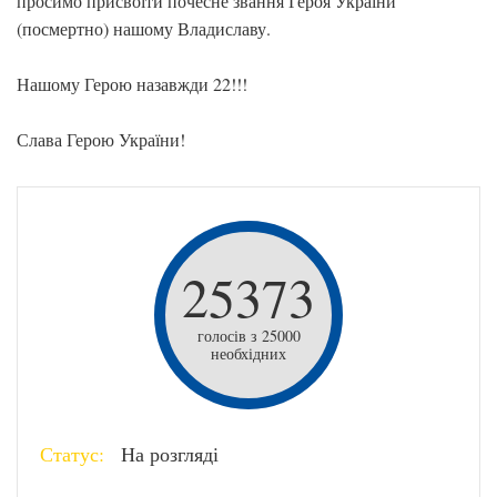
просимо присвоїти почесне звання Героя України
(посмертно) нашому Владиславу.
Нашому Герою назавжди 22!!!
Слава Герою України!
25373
голосів з 25000
необхідних
Статус:
На розгляді