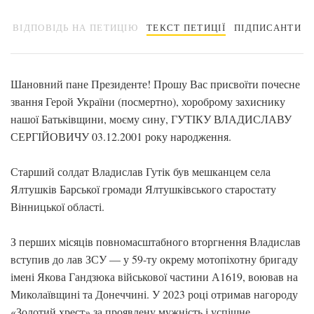
ВІДПОВІДЬ НА ПЕТИЦІЮ
ТЕКСТ ПЕТИЦІЇ
ПІДПИСАНТИ
Шановний пане Президенте! Прошу Вас присвоїти почесне
звання Герой України (посмертно), хороброму захиснику
нашої Батьківщини, моєму сину, ГУТІКУ ВЛАДИСЛАВУ
СЕРГІЙОВИЧУ 03.12.2001 року народження.
Старший солдат Владислав Гутік був мешканцем села
Ялтушків Барської громади Ялтушківського старостату
Вінницької області.
З перших місяців повномасштабного вторгнення Владислав
вступив до лав ЗСУ — у 59-ту окрему мотопіхотну бригаду
імені Якова Гандзюка військової частини А1619, воював на
Миколаївщині та Донеччині. У 2023 році отримав нагороду
«Золотий хрест» за проявлену мужність і успішне