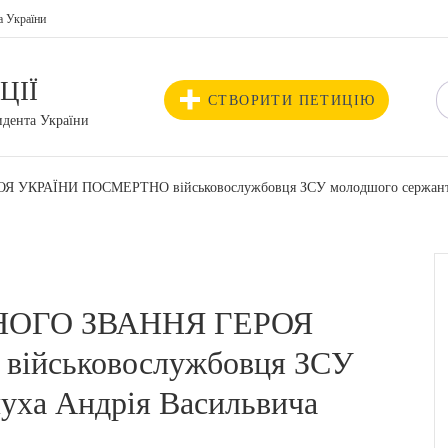
а України
ЦІЇ
СТВОРИТИ ПЕТИЦІЮ
идента України
КРАЇНИ ПОСМЕРТНО військовослужбовця ЗСУ молодшого сержанта 
ОГО ЗВАННЯ ГЕРОЯ
ійськовослужбовця ЗСУ
уха Андрія Васильвича