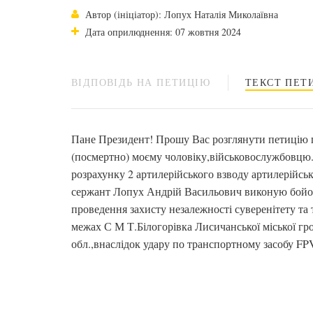
Автор (ініціатор): Лопух Наталія Миколаївна
Дата оприлюднення: 07 жовтня 2024
ВІДПОВІДЬ НА ПЕТИЦІЮ
ТЕКСТ ПЕТИ
Пане Президент! Прошу Вас розглянути петицію 
(посмертно) моєму чоловіку,військовослужбовцю
розрахунку 2 артилерійського взводу артилерійсь
сержант Лопух Андрій Васильович виконую бойове
проведення захисту незалежності суверенітету та 
межах С М Т.Білогорівка Лисичанської міської г
обл.,внаслідок удару по транспортному засобу FP