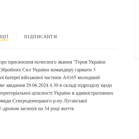
ЦІЇ
ПІДПИСАНТИ
про присвоєння почесного звання "Героя України
.Збройних Сил України командиру гармати 3
кої батереї військової частини А4165 молодший
 завдання 29.06.2024 4.30 в складі підрозділу щодо
територіальної цілісності України в адміністративних
ромади Сєвєродонецького р-ну Луганської
V-дроном загинув на 34 році життя