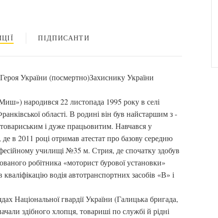
ЦІЇ
ПІДПИСАНТИ
 Героя України (посмертно)Захиснику України
») народився 22 листопада 1995 року в селі
ранківської області. В родині він був найстаршим з -
 товариським і дуже працьовитим. Навчався у
в, де в 2011 році отримав атестат про базову середню
фесійному училищі №35 м. Стрия, де спочатку здобув
кованого робітника «моторист бурової установки»
в кваліфікацію водія автотранспортних засобів «В» і
ядах Національної гвардії України (Галицька бригада,
начали здібного хлопця, товариші по службі й рідні