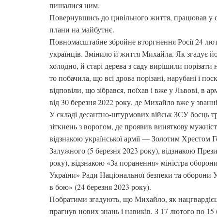
пишалися ним.
Повернувшись до цивільного життя, працював у с
плани на майбутнє.
Повномасштабне збройне вторгнення Росії 24 лют
українців. Змінило й життя Михайла. Як згадує й
холодно, й старі дерева з саду вирішили порізати 
то побачила, що всі дрова порізані, нарубані і п
відповіли, що зібрався, поїхав і вже у Львові, в 
від 30 березня 2022 року, де Михайло вже у званні
У складі десантно-штурмових військ ЗСУ боєць т
зіткнень з ворогом, де проявив виняткову мужніс
відзнакою української армії –– Золотим Хрестом
Залужного (5 березня 2023 року), відзнакою През
року), відзнакою «За поранення» міністра оборони
України» Ради Національної безпеки та оборони У
в бою» (24 березня 2023 року).
Побратими згадують, що Михайло, як нацгвардієць
прагнув нових знань і навиків. З 17 лютого по 15