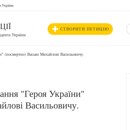
а України
ЦІЇ
СТВОРИТИ ПЕТИЦІЮ
идента України
и" (посмертно) Васько Михайлові Васильовичу.
ання "Героя України"
айлові Васильовичу.