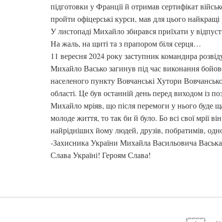
підготовки у Франції й отримав сертифікат війсь
пройти офіцерські курси, мав для цього найкращі 
У листопаді Михайло збирався приїхати у відпустк
На жаль, на щиті та з прапором біля серця…
11 вересня 2024 року заступник командира розві
Михайло Васько загинув під час виконання бойово
населеного пункту Вовчанські Хутори Вовчанської
області. Це був останній день перед виходом із п
Михайло мріяв, що після перемоги у нього буде щас
молоде життя, то так би й було. Бо всі свої мрії 
найрідніших йому людей, друзів, побратимів, одно
-Захисника України Михайла Васильовича Васька
Слава Україні! Героям Слава!