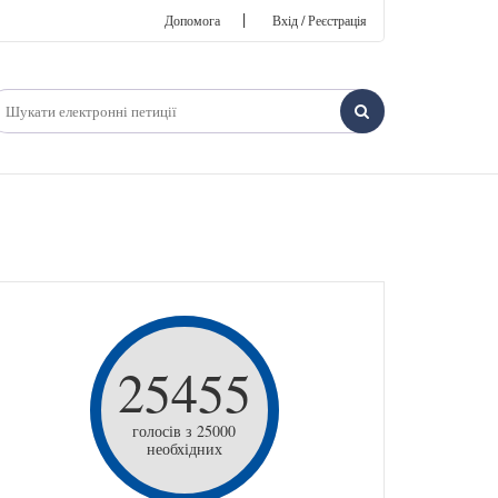
|
Допомога
Вхід / Реєстрація
25455
голосів з 25000
необхідних