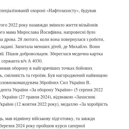
пеціалізованій охороні «Нафтозахисту», будував
ого 2022 року назавжди змінило життя мільйонів
ого мама Мирослава Йосифівна, напровесні було
на дрова. 28 лютого, коли вона повернулася з роботи,
оскладані. Запитала менших дітей, де Михайло. Вони
армії. Пішов добровольцем. Збереглася медична картка
 сержанта в/ч А 4030.
римав оборону в найгарячіших точках бойових
ть, сміливість та героїзм. Був нагороджений найвищою
 Головнокомандувача Збройних Сил України В.
идента України «За оборону України» (5 серпня 2022
 України (27 травня 2024), відзнакою «Захисник
країни (12 жовтня 2022 року), медаллю «За хоробрість
, мав відмінну військову підготовку, та завжди
 березня 2024 року пройшов курси саперної