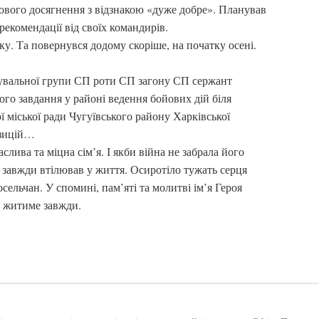
кового досягнення з відзнакою «дуже добре». Планував
рекомендації від своїх командирів.
у. Та повернувся додому скоріше, на початку осені.
дувальної групи СП роти СП загону СП сержант
го завдання у районі ведення бойових дій біля
 міської ради Чугуївського району Харківської
озицій…
лива та міцна сім’я. І якби війна не забрала його
він завжди втілював у життя. Осиротіло тужать серця
сельчан. У спомині, пам’яті та молитві ім’я Героя
 житиме завжди.