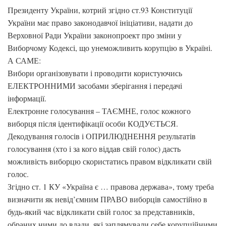
Президенту України, котрий згідно ст.93 Конституції
України має право законодавчої ініціативи, надати до
Верховної Ради України законопроект про зміни у
Виборчому Кодексі, що унеможливить корупцію в Україні.
А САМЕ:
Вибори організовувати і проводити користуючись
ЕЛЕКТРОННИМИ засобами зберігання і передачі
інформації.
Електронне голосування – ТАЄМНЕ, голос кожного
виборця після ідентифікації особи КОДУЄТЬСЯ.
Декодування голосів і ОПРИЛЮДНЕННЯ результатів
голосування (хто і за кого віддав свій голос) дасть
можливість виборцю скористатись правом відкликати свій
голос.
Згідно ст. 1 КУ «Україна є … правова держава», тому треба
визначити як невід’ємним ПРАВО виборців самостійно в
будь-який час відкликати свій голос за представників,
обраних ними до влади, які заплямували себе корупційними