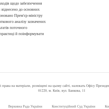
аходів щодо забезпечення
и віднесено до основних
оновано Прем'єр-міністру
кового аналізу зазначених
ьтатів поточного
практиці й поінформувати
і права на матеріали, розміщені на цьому сайті, належать Офісу Президе
01220, м. Київ, вул. Банкова, 11
Верховна Рада України
Конституційний Суд України
Ко