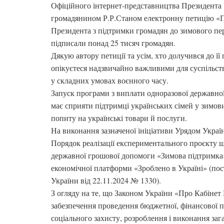
Офіційного інтернет-представництва Президента 
громадянином Р.Р.Станом електронну петицію «
Президента з підтримки громадян до зимового пері
підписали понад 25 тисяч громадян.
Дякую автору петиції та усім, хто долучився до її 
опікуєтеся надзвичайно важливими для суспільст
у складних умовах воєнного часу.
Запуск програми з виплати одноразової державн
має сприяти підтримці українських сімей у зимо
попиту на українські товари й послуги.
На виконання зазначеної ініціативи Урядом Украї
Порядок реалізації експериментального проєкту 
державної грошової допомоги «Зимова підтримка»
економічної платформи «Зроблено в Україні» (пос
України від 22.11.2024 № 1330).
З огляду на те, що Законом України «Про Кабінет
забезпечення проведення бюджетної, фінансової п
соціального захисту, розроблення і виконання з