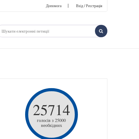
|
Допомога
Вхід / Реєстрація
25714
голосів з 25000
необхідних