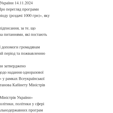
України 14.11.2024
Про перегляд програми
оду (роздачі 1000 грн)», яку
підписання, за те, що
ва питаннями, які постають
ої допомоги громадянам
вий період та пожвавленню
ни затверджено
щодо надання одноразової
 у рамках Всеукраїнської
танова Кабінету Міністрів
 Міністрів України»
олітики, політики у сфері
агальнодержавних програм