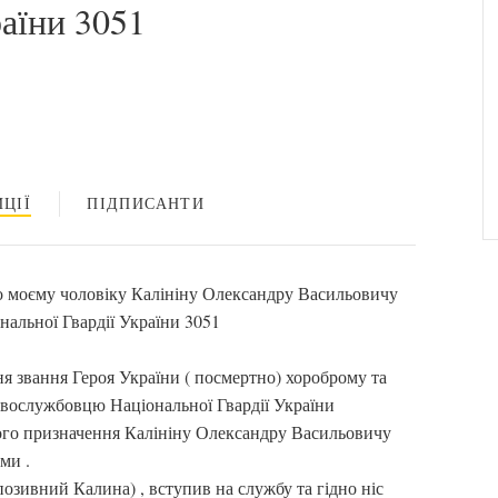
раїни 3051
ЦІЇ
ПІДПИСАНТИ
о моєму чоловіку Калініну Олександру Васильовичу
альної Гвардії України 3051
 звання Героя України ( посмертно) хороброму та
овослужбовцю Національної Гвардії України
ного призначення Калініну Олександру Васильовичу
ми .
озивний Калина) , вступив на службу та гідно ніс