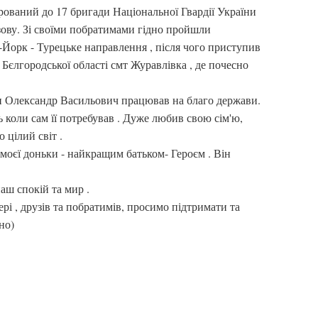
ирований до 17 бригади Національної Гвардії України
зову. Зі своїми побратимами гідно пройшли
Йорк - Турецьке направлення , після чого приступив
Бєлгородської області смт Журавлівка , де почесно
ін Олександр Васильович працював на благо держави.
 коли сам її потребував . Дуже любив свою сім'ю,
 цілий світ .
 моєї доньки - найкращим батьком- Героєм . Він
аш спокій та мир .
рі , друзів та побратимів, просимо підтримати та
но)