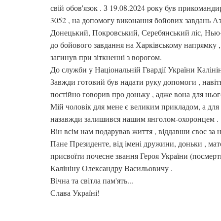
свій обов'язок . З 19.08.2024 року був прикоманд
3052 , на допомогу виконання бойових завдань А
Донецький, Покровський, Серебянський ліс, Нью-
до бойового завдання на Харківському напрямку , 
загинув при зіткненні з ворогом.
До служби у Національній Гвардії України Калін
Завжди готовий був надати руку допомоги , навіть
постійно говорив про доньку , адже вона для нього
Мій чоловік для мене є великим прикладом, а для
назавжди залишився нашим янголом-охоронцем .
Він всім нам подарував життя , віддавши своє за н
Пане Президенте, від імені дружини, доньки , мате
присвоїти почесне звання Героя України (посмерт
Калініну Олександру Васильовичу .
Вічна та світла пам'ять...
Слава Україні!