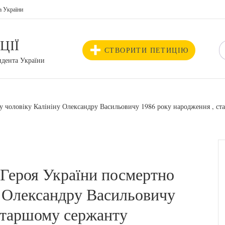
а України
ЦІЇ
СТВОРИТИ ПЕТИЦІЮ
идента України
 чоловіку Калініну Олександру Васильовичу 1986 року народження , ста
 Героя України посмертно
у Олександру Васильовичу
старшому сержанту