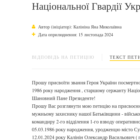
Національної Гвардії Ук
Автор (ініціатор): Калініна Яна Миколаївна
Дата оприлюднення: 15 листопада 2024
ВІДПОВІДЬ НА ПЕТИЦІЮ
ТЕКСТ ПЕТИ
Прошу присвоїти звання Героя України посмертн
1986 року народження , старшому сержанту Націон
Шановний Пане Президенте!
Прошу Вас розглянути мою петицію на присвоєння
мужньому захиснику нашої Батьківщини - військ
командиру 2-го відділення 1-го взводу оператив
05.03.1986 року народження, уродженцю місто Су
12.01.2024 року Калінін Олександр Васильович ( п