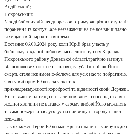
Авдіївський;
Покровський;
У ході бойових дій неодноразово отримував різних ступенів
поранення,та контузії,але незважаючи на це все,він віддано
захищав свій народ та свої землі.
Востаннє 06.08.2024 року,коли Юрій брав участь у
бойовому завданні поблизу населеного пункту Карлівка
Покровського району Донецької області,трагічно загинув
від осколкових поранень голови,тулуба і кінцівок.Його
смерть стала невимовно-болюча для усіх нас та побратимів.
Своїм вибором Юрій для усіх став
прикладом:мужності,хоробрості та відданості своїй Державі.
Не зважаючи на те що він залишив вдома своїх рідних, він
жодної хвилини не вагався у своєму виборі.Його мужність
та самопожертва заслуговує на найвищу нагороду нашої
держави.
Так як кожен Герой,Юрій мав мрії та плани на майбутнє,які
на жаль вже ніколи не здійсняться,відав найцінніше своє