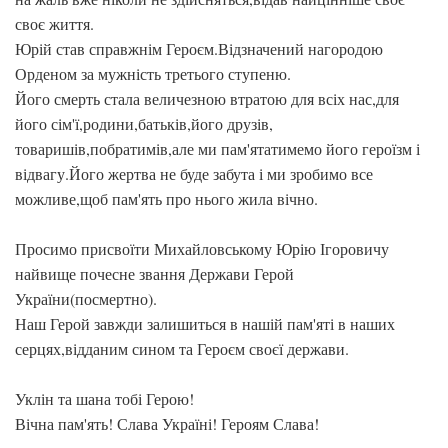
своє життя.
Юрій став справжнім Героєм.Відзначений нагородою
Орденом за мужність третього ступеню.
Його смерть стала величезною втратою для всіх нас,для
його сім'ї,родини,батьків,його друзів,
товаришів,побратимів,але ми пам'ятатимемо його героїзм і
відвагу.Його жертва не буде забута і ми зробимо все
можливе,щоб пам'ять про нього жила вічно.
Просимо присвоїти Михайловському Юрію Ігоровичу
найвище почесне звання Держави Герой
України(посмертно).
Наш Герой завжди залишиться в нашій пам'яті в наших
серцях,відданим сином та Героєм своєї держави.
Уклін та шана тобі Герою!
Вічна пам'ять! Слава Україні! Героям Слава!