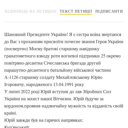
ВІДПОВІДЬ НА ПЕТИЦІЮ
ТЕКСТ ПЕТИЦІЇ
ПІДПИСАНТИ
Шановний Президенте України! Я є сестра воїна звертаюся
до Вас з проханням присвоїти почесне звання Героя України
(посмертно) Моєму братові старшому навіднику
гранатометного взводу роти вогневої підтримки 25 окремо
повітряно-десантна Січеславська бригада другий
парашутно-десантного батальйону військової частини
А-1126 старшому солдату Михайловському Юрію
Ігоровичу, народженого 13.04.1991 року
У липні 2022 році Юрій вступив до лав Збройних Сил
України на захист нашої Вітчизни. Юрій будучи за
кордоном,проявив надзвичайну мужність та відданість своїй
країні.
Юрій завжди був на гарячих напрямках:
Куп'янський;