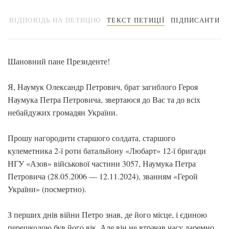
ВІДПОВІДЬ НА ПЕТИЦІЮ
ТЕКСТ ПЕТИЦІЇ
ПІДПИСАНТИ
Шановний пане Президенте!
Я, Наумук Олександр Петрович, брат загиблого Героя
Наумука Петра Петровича, звертаюся до Вас та до всіх
небайдужих громадян України.
Прошу нагородити старшого солдата, старшого
кулеметника 2-ї роти батальйону «Любарт» 12-ї бригади
НГУ «Азов» військової частини 3057, Наумука Петра
Петровича (28.05.2006 — 12.11.2024), званням «Герой
України» (посмертно).
З перших днів війни Петро знав, де його місце, і єдиною
перешкодою був його вік. Але він не втрачав часу даремно