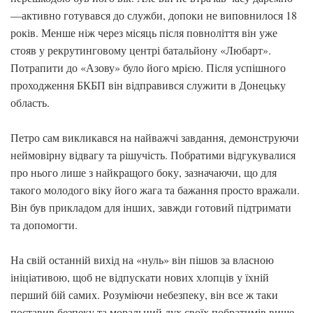
—активно готувався до служби, допоки не виповнилося 18
років. Менше ніж через місяць після повноліття він уже
стояв у рекрутинговому центрі батальйону «Любарт».
Потрапити до «Азову» було його мрією. Після успішного
проходження БКБП він відправився служити в Донецьку
область.
Петро сам викликався на найважчі завдання, демонструючи
неймовірну відвагу та рішучість. Побратими відгукувалися
про нього лише з найкращого боку, зазначаючи, що для
такого молодого віку його жага та бажання просто вражали.
Він був прикладом для інших, завжди готовий підтримати
та допомогти.
На свій останній вихід на «нуль» він пішов за власною
ініціативою, щоб не відпускати нових хлопців у їхній
перший бій самих. Розуміючи небезпеку, він все ж таки
поставив безпеку та моральний дух своїх побратимів вище