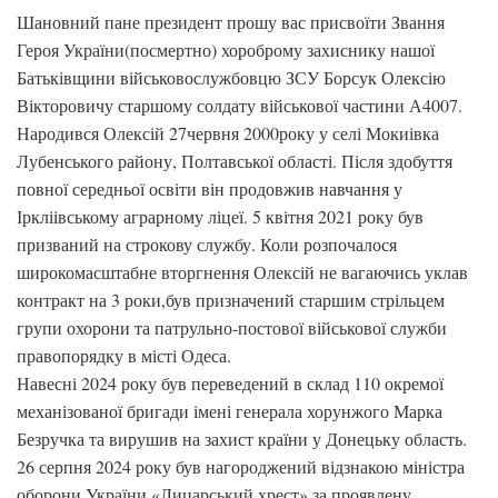
Шановний пане президент прошу вас присвоїти Звання
Героя України(посмертно) хороброму захиснику нашої
Батьківщини військовослужбовцю ЗСУ Борсук Олексію
Вікторовичу старшому солдату військової частини А4007.
Народився Олексій 27червня 2000року у селі Мокиівка
Лубенського району, Полтавської області. Після здобуття
повної середньої освіти він продовжив навчання у
Іркліівському аграрному ліцеї. 5 квітня 2021 року був
призваний на строкову службу. Коли розпочалося
широкомасштабне вторгнення Олексій не вагаючись уклав
контракт на 3 роки,був призначений старшим стрільцем
групи охорони та патрульно-постової військової служби
правопорядку в місті Одеса.
Навесні 2024 року був переведений в склад 110 окремої
механізованої бригади імені генерала хорунжого Марка
Безручка та вирушив на захист країни у Донецьку область.
26 серпня 2024 року був нагороджений відзнакою міністра
оборони України «Лицарський хрест» за проявлену