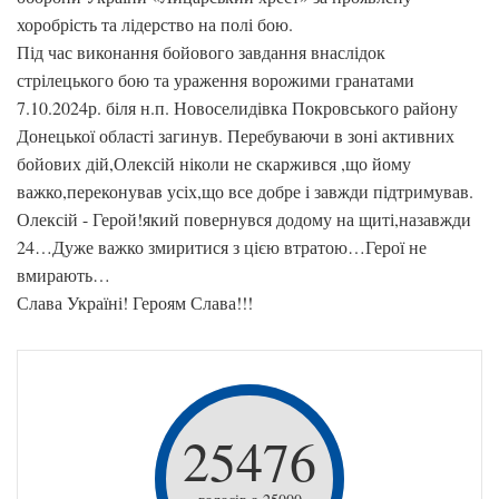
хоробрість та лідерство на полі бою.
Під час виконання бойового завдання внаслідок
стрілецького бою та ураження ворожими гранатами
7.10.2024р. біля н.п. Новоселидівка Покровського району
Донецької області загинув. Перебуваючи в зоні активних
бойових дій,Олексій ніколи не скаржився ,що йому
важко,переконував усіх,що все добре і завжди підтримував.
Олексій - Герой!який повернувся додому на щиті,назавжди
24…Дуже важко змиритися з цією втратою…Герої не
вмирають…
Слава Україні! Героям Слава!!!
25476