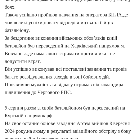
боях.
Також успішно пройшов навчання на оператора БПЛА,де
мав великі успіхи,повагу від керівництва та бійців
батальйону.
За бездоганне виконання військових обов’язків їхній
батальйон був переведений на Харківський напрямок м.
Вовчанськ,де намагались стримати противника і не
допустити втрат.
Він успішно виконував всі поставлені завдання та провів
багато розвідувальних заходів в зоні бойових дій.
Проявивши мужність та відвагу отримав від командира
підвищення до Чергового БПС.
5 серпня разом зі своїм батальйоном був переведений на
Курській напрямок рф.
На своє останнє бойове завдання Артем вийшов 8 вересня
2024 року,на якому в результаті авіаційного обстрілу з боку
ворога в районі населеного пункту