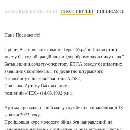
ВІДПОВІДЬ НА ПЕТИЦІЮ
ТЕКСТ ПЕТИЦІЇ
ПІДПИСАНТИ
Пане Президенте!
Прошу Вас присвоїти звання Героя України (посмертно)
моєму брату,найкращій людині,хороброму захиснику нашої
Батьківщини,солдату-оператору БПЛА взводу безпілотних
авіаційних комплексів 3-го десантно-штурмового
батальйону військової частини А2582,
Павленко Артему Васильовичу,
позивний «ЧЕХ» (14.03.1992 р.н.).
Артема призвали на військову службу під час мобілізації 18
жовтня 2023 року.
Пройшовши курс молодого бійця був направлений на
Запорізький напрямок с.Роботине,де брав активну участь у