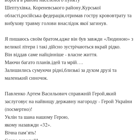
Шептухівка, Кореневського району,Курської
області,російська федерація,отримав гостру крововтрату та
вибухову травму голови внаслідок якої загинув.
Я пишаюсь своїм братом,адже він був завжди «Людиною» з
великої літери і такі дійсно зустрічаються вкрай рідко.
Він віддав саме найцінніше - власне життя.
Маючи багато планів,ідей та мрій….
Залишились сумуючи рідні,близькі за духом друзі та
маленький синочок.
Павленко Артем Васильович справжній Герой,який
заслуговує на найвищу державну нагороду - Герой України
(посмертно)!
Уклін та шана нашому Герою,
якому назавжди «32».
Вічна пам’ять!