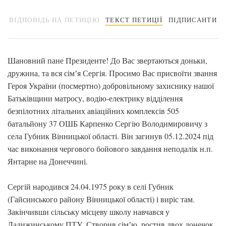
ВІДПОВІДЬ НА ПЕТИЦІЮ
ТЕКСТ ПЕТИЦІЇ
ПІДПИСАНТИ
Шановний пане Президенте! До Вас звертаються доньки,
дружина, та вся сімʼя Сергія. Просимо Вас присвоїти звання
Героя України (посмертно) добровільному захиснику нашої
Батьківщини матросу, водію-електрику відділення
безпілотних літальних авіаційних комплексів 505
батальйону 37 ОШБ Карпенко Сергію Володимировичу з
села Губник Вінницької області. Він загинув 05.12.2024 під
час виконання чергового бойового завдання неподалік н.п.
Янтарне на Донеччині.
Сергій народився 24.04.1975 року в селі Губник
(Гайсинського району Вінницької області) і виріс там.
Закінчивши сільську місцеву школу навчався у
Ладижинському ПТУ. Створив сімʼю, ростив двох донечок,