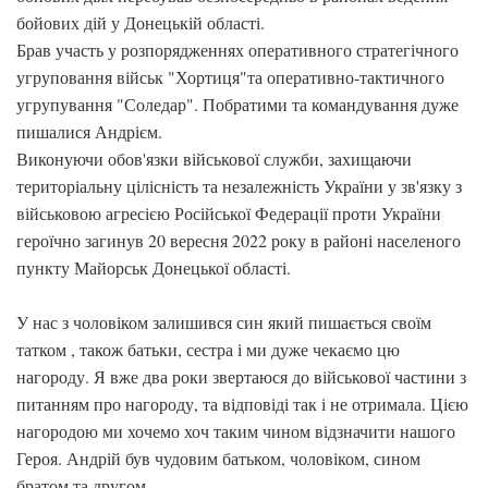
бойових дій у Донецькій області.
Брав участь у розпорядженнях оперативного стратегічного
угруповання військ "Хортиця"та оперативно-тактичного
угрупування "Соледар". Побратими та командування дуже
пишалися Андрієм.
Виконуючи обов'язки військової служби, захищаючи
територіальну цілісність та незалежність України у зв'язку з
військовою агресією Російської Федерації проти України
героїчно загинув 20 вересня 2022 року в районі населеного
пункту Майорськ Донецької області.
У нас з чоловіком залишився син який пишається своїм
татком , також батьки, сестра і ми дуже чекаємо цю
нагороду. Я вже два роки звертаюся до військової частини з
питанням про нагороду, та відповіді так і не отримала. Цією
нагородою ми хочемо хоч таким чином відзначити нашого
Героя. Андрій був чудовим батьком, чоловіком, сином
братом та другом.