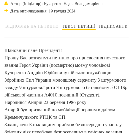
Автор (ініціатор): Кучеренко Надія Володимирівна
Дата оприлюднення: 19 грудня 2024
ВІДПОВІДЬ НА ПЕТИЦІЮ
ТЕКСТ ПЕТИЦІЇ
ПІДПИСАНТИ
Шановний пане Президент!
Прошу Вас розглянути петицію про присвоєння почесного
звання Героя України (посмертно) моєму чоловікові
Кучеренко Андрію Юрійовичу військовослужбовцю
Збройних Сил України молодшому сержанту 3 штурмового
взводу 9 штурмової роти 3 штурмового батальйону 5 ОШБр
військової частини А4010 позивний (Студент).
Народився Андрій 23 березня 1986 року.
Андрій був призваний по мобілізації першим відділом
Кременчуцького РТЦК та СП.
Захищаючи Батьківщину приймав безпосередню участь у
бойових діях перебував безпосередньо в районах ведення