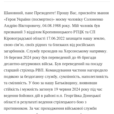
Шановний, пане Президенте! Прошу Вас, присвоїти звання
«Героя України (посмертно)» моєму чоловіку Солоненко
Андрію Вікторовичу, 04.08.1988 року. Мій чоловік був
призваний 3 відділом Кропивницького РТЦК та СП
Кіровоградської області 17.06.2022 захищати нашу землю,
свою сімʼю, своїх рідних та близьких від російських
загарбників. Службу проходив на Херсонському напрямку.
16 березня 2024 року був переведений до 46 бригади
десантно-штурмових військ. Був переведений на посаду
старший стрілець РВП. Командування частини нагородило
подякою за бездоганну службу, сумлінність, наполегливість
та сміливість. У бою за нашу Батьківщину, виявивши
стійкість і мужність загинув 19 червня 2024 року під час
ведення бойових дій в районі н.п. Георгіївка Донецької
області в результаті ведення стрілецького бою з
противником. За час проходження військової служби