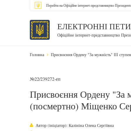
Перейти на Офіційне інтернет-представництво Президент
ЕЛЕКТРОННІ ПЕТИ
Офіційне інтернет-представництво През
Головна
Присвоєння Ордену "За мужність" ІІІ ступ
№22/239272-еп
Присвоєння Ордену "За м
(посмертно) Міщенко Се
Автор (ініціатор): Калініна Олена Сергіївна