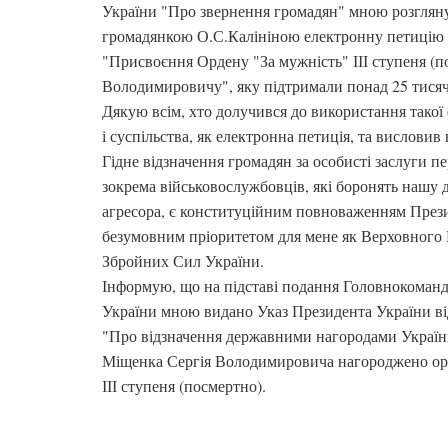
України "Про звернення громадян" мною розгляну
громадянкою О.С.Калініною електронну петицію
"Присвоєння Ордену "За мужність" ІІІ ступеня (
Володимировичу", яку підтримали понад 25 тисяч
Дякую всім, хто долучився до використання такої
і суспільства, як електронна петиція, та висловив
Гідне відзначення громадян за особисті заслуги п
зокрема військовослужбовців, які боронять нашу д
агресора, є конституційним повноваженням Прези
безумовним пріоритетом для мене як Верховного
Збройних Сил України.
Інформую, що на підставі подання Головнокоман
України мною видано Указ Президента України ві
"Про відзначення державними нагородами України
Міщенка Сергія Володимировича нагороджено ор
ІІІ ступеня (посмертно).