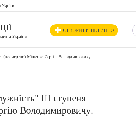
а України
ЦІЇ
СТВОРИТИ ПЕТИЦІЮ
идента України
еня (посмертно) Міщенко Сергію Володимировичу.
ужність" ІІІ ступеня
ргію Володимировичу.