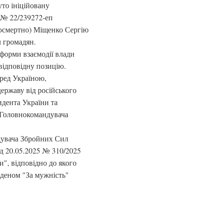
то ініційовану
 № 22/239272-еп
посмертно) Міщенко Сергію
 громадян.
 форми взаємодії влади
 відповідну позицію.
еред Україною,
ержаву від російського
дента України та
 Головнокомандувача
дувача Збройних Сил
д 20.05.2025 № 310/2025
", відповідно до якого
деном "За мужність"