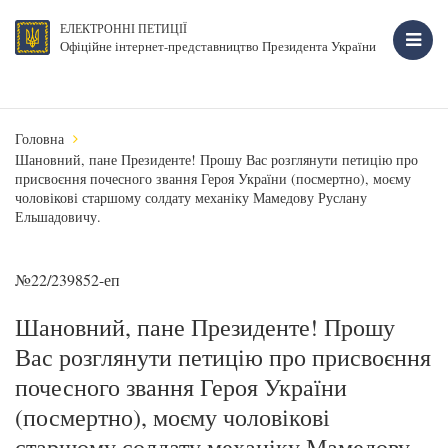
ЕЛЕКТРОННІ ПЕТИЦІЇ
Офіційне інтернет-представництво Президента України
Головна
Шановний, пане Президенте! Прошу Вас розглянути петицію про
присвоєння почесного звання Героя України (посмертно), моєму
чоловікові старшому солдату механіку Мамедову Руслану
Ельшадовичу.
№22/239852-еп
Шановний, пане Президенте! Прошу
Вас розглянути петицію про присвоєння
почесного звання Героя України
(посмертно), моєму чоловікові
старшому солдату механіку Мамедову