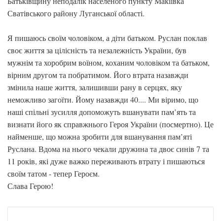
Батьківщину неподалік населеного пункту Макіївка
Сватівського району Луганської області.
Я пишаюсь своїм чоловіком, а діти батьком. Руслан поклав
своє життя за цілісність та незалежність України, був
мужнім та хоробрим воїном, коханим чоловіком та батьком,
вірним другом та побратимом. Його втрата назавжди
змінила наше життя, залишивши рану в серцях, яку
неможливо загоїти. Йому назавжди 40.... Ми віримо, що
наші спільні зусилля допоможуть вшанувати пам’ять та
визнати його як справжнього Героя України (посмертно). Це
найменше, що можна зробити для вшанування пам’яті
Руслана. Вдома на нього чекали дружина та двоє синів 7 та
11 років, які дуже важко переживають втрату і пишаються
своїм татом - тепер Героєм.
Слава Герою!