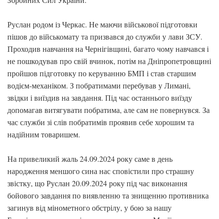
Руслан родом із Черкас. Не маючи військової підготовки
пішов до військомату та призвався до служби у лави ЗСУ.
Проходив навчання на Чернігівщині, багато чому навчався і
не пошкодував про свій вчинок, потім на Дніпропетровщині
пройшов підготовку по керуванню БМП і став старшим
водієм-механіком. З побратимами перебував у Лимані,
звідки і виїздив на завдання. Під час останнього виїзду
допомагав витягувати побратима, але сам не повернувся. За
час служби зі слів побратимів проявив себе хорошим та
надійним товаришем.
На привеликий жаль 24.09.2024 року саме в день
народження меншого сина нас сповістили про страшну
звістку, що Руслан 20.09.2024 року під час виконання
бойового завдання по виявленню та знищенню противника
загинув від мінометного обстрілу, у бою за нашу