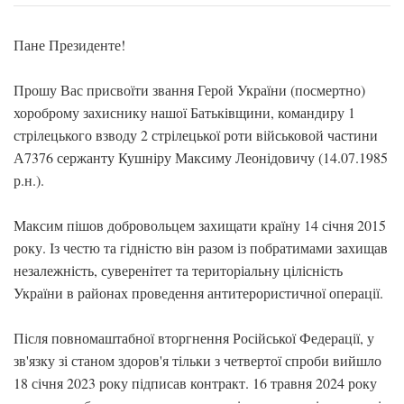
Пане Президенте!
Прошу Вас присвоїти звання Герой України (посмертно)
хороброму захиснику нашої Батьківщини, командиру 1
стрілецького взводу 2 стрілецької роти військовой частини
А7376 сержанту Кушніру Максиму Леонідовичу (14.07.1985
р.н.).
Максим пішов добровольцем захищати країну 14 січня 2015
року. Із честю та гідністю він разом із побратимами захищав
незалежність, суверенітет та територіальну цілісність
України в районах проведення антитерористичної операції.
Після повномаштабної вторгнення Російської Федерації, у
зв'язку зі станом здоров'я тільки з четвертої спроби вийшло
18 січня 2023 року підписав контракт. 16 травня 2024 року