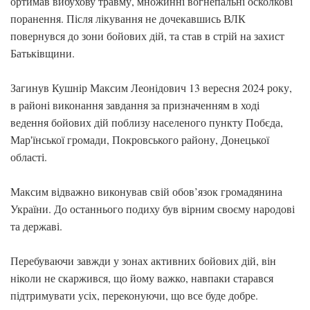
ортимав вибухову травму, множинні вогнепальні осколкові
поранення. Після лікування не дочекавшись ВЛК
повернувся до зони бойових дій, та став в стрій на захист
Батьківщини.
Загинув Кушнір Максим Леонідович 13 вересня 2024 року,
в районі виконання завдання за призначенням в ході
ведення бойових дій поблизу населеного пункту Побєда,
Мар'їнської громади, Покровського району, Донецької
області.
Максим відважно виконував свій обов’язок громадянина
України. До останнього подиху був вірним своєму народові
та державі.
Перебуваючи завжди у зонах активних бойових дій, він
ніколи не скаржився, що йому важко, навпаки старався
підтримувати усіх, переконуючи, що все буде добре.