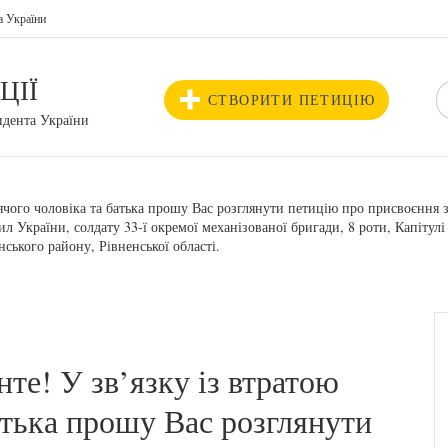
а України
ЦІЇ
СТВОРИТИ ПЕТИЦІЮ
идента України
чого чоловіка та батька прошу Вас розглянути петицію про присвоєння 
України, солдату 33-ї окремої механізованої бригади, 8 роти, Капіту
ького району, Рівненської області.
е! У зв’язку із втратою
атька прошу Вас розглянути