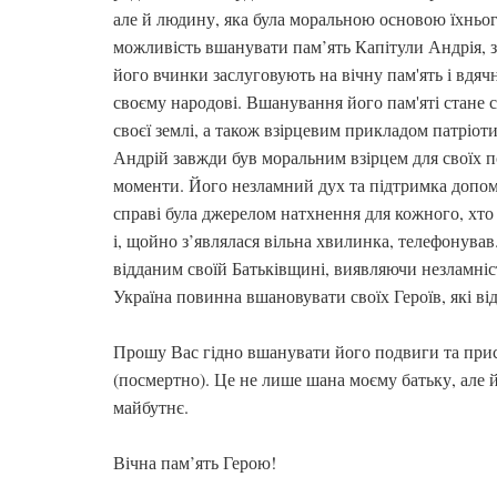
але й людину, яка була моральною основою їхнього
можливість вшанувати пам’ять Капітули Андрія, з 
його вчинки заслуговують на вічну пам'ять і вдячн
своєму народові. Вшанування його пам'яті стане с
своєї землі, а також взірцевим прикладом патріот
Андрій завжди був моральним взірцем для своїх по
моменти. Його незламний дух та підтримка допом
справі була джерелом натхнення для кожного, хто
і, щойно з’являлася вільна хвилинка, телефонував
відданим своїй Батьківщині, виявляючи незламніст
Україна повинна вшановувати своїх Героїв, які ві
Прошу Вас гідно вшанувати його подвиги та прис
(посмертно). Це не лише шана моєму батьку, але 
майбутнє.
Вічна пам’ять Герою!