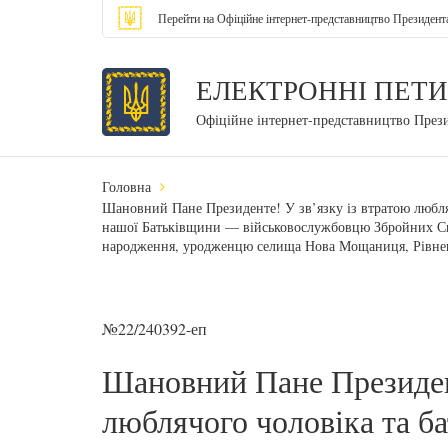
Перейти на Офіційне інтернет-представництво Президент
ЕЛЕКТРОННІ ПЕТИ
Офіційне інтернет-представництво През
Головна
Шановний Пане Президенте! У зв’язку із втратою любля
нашої Батьківщини — військовослужбовцю Збройних Сил 
народження, уродженцю селища Нова Мощаниця, Рівненс
№22/240392-еп
Шановний Пане Президент
люблячого чоловіка та б