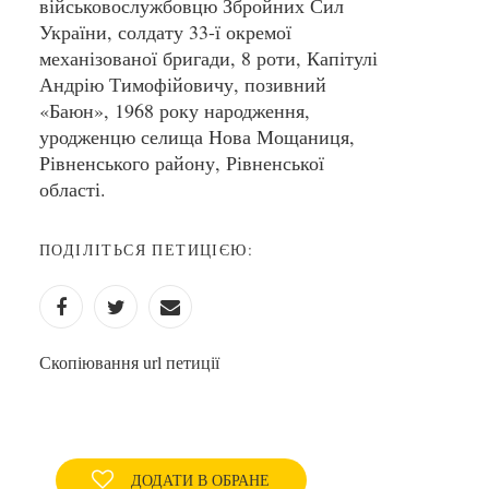
військовослужбовцю Збройних Сил
України, солдату 33-ї окремої
механізованої бригади, 8 роти, Капітулі
Андрію Тимофійовичу, позивний
«Баюн», 1968 року народження,
уродженцю селища Нова Мощаниця,
Рівненського району, Рівненської
області.
ПОДІЛІТЬСЯ ПЕТИЦІЄЮ:
Скопіювання url петиції
ДОДАТИ В ОБРАНЕ