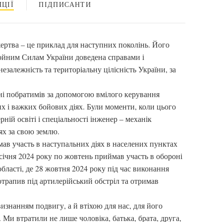
ЦІЇ
ПІДПИСАНТИ
ертва – це приклад для наступних поколінь. Його
бройним Силам України доведена справами і
езалежність та територіальну цілісність України, за
ні побратимів за допомогою вмілого керування
х і важких бойових діях. Були моменти, коли цього
рній освіті і спеціальності інженер – механік
ях за свою землю.
мав участь в наступальних діях в населених пунктах
 січня 2024 року по жовтень приймав участь в обороні
бласті, де 28 жовтня 2024 року під час виконання
трапив під артилерійський обстріл та отримав
изнанням подвигу, а й втіхою для нас, для його
 Ми втратили не лише чоловіка, батька, брата, друга,