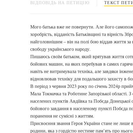
ВІДПОВІДЬ НА ПЕТИЦІЮ
ТЕКСТ ПЕТИ
Мого батька вже не повернути. Але його самопож
хоробрість, відданість Батьківщині та вірність З
найголовнішим – він на полі бою віддав життя за н
свободу українського народу.
Пишаюсь своїм батьком, який врятував життя сот
бойових машин, на яких перебував в самих гарячи
навіть не витримувала техніка, але завдяки інжене
відновлював техніку для подальшого захисту в бо
В період з червня 2023 року по січень 2024р прий
Мала Токмачка та Роботине Запорізької області. З
населених пунктів Авдіївка та Побєда Донецької о
бойового завдання в населеному пункті Побєда по
поранення не сумісні з життям.
Присвоєння звання Героя України стане не лише в
родини, яка з гордістю нестиме пам’ять про нього.