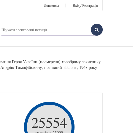
|
Допомога
Вхід / Реєстрація
звання Героя України (посмертно) хороброму захиснику
лі Андрію Тимофійовичу, позивний «Баюн», 1968 року
25554
голосів з 25000