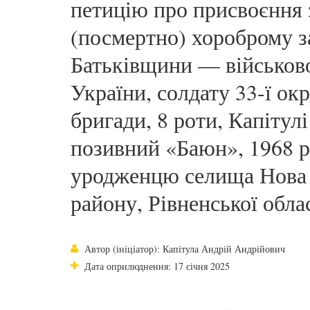
петицію про присвоєння 
(посмертно) хороброму 
Батьківщини — військо
України, солдату 33-ї ок
бригади, 8 роти, Капіту
позивний «Баюн», 1968 
уродженцю селища Нова 
району, Рівненської облас
Автор (ініціатор): Капітула Андрій Андрійович
Дата оприлюднення: 17 січня 2025