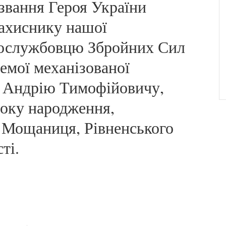
звання Героя України
захиснику нашої
вослужбовцю Збройних Сил
ремої механізованої
лі Андрію Тимофійовичу,
року народження,
Мощаниця, Рівненського
ті.