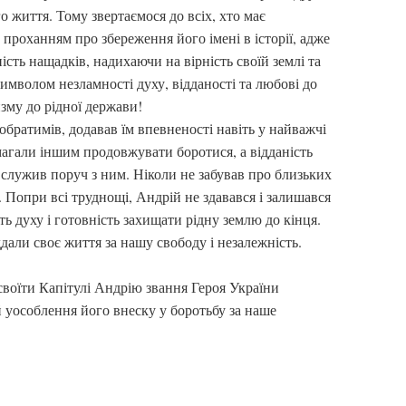
 життя. Тому звертаємося до всіх, хто має
проханням про збереження його імені в історії, адже
ість нащадків, надихаючи на вірність своїй землі та
имволом незламності духу, відданості та любові до
изму до рідної держави!
братимів, додавав їм впевненості навіть у найважчі
агали іншим продовжувати боротися, а відданість
 служив поруч з ним. Ніколи не забував про близьких
. Попри всі труднощі, Андрій не здавався і залишався
ь духу і готовність захищати рідну землю до кінця.
ддали своє життя за нашу свободу і незалежність.
воїти Капітулі Андрію звання Героя України
й уособлення його внеску у боротьбу за наше