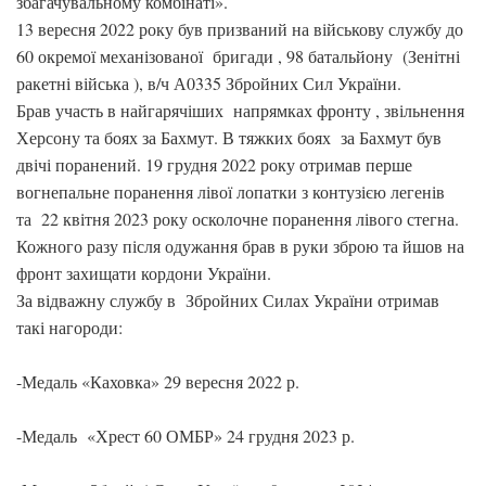
збагачувальному комбінаті».
13 вересня 2022 року був призваний на військову службу до
60 окремої механізованої бригади , 98 батальйону (Зенітні
ракетні війська ), в/ч А0335 Збройних Сил України.
Брав участь в найгарячіших напрямках фронту , звільнення
Херсону та боях за Бахмут. В тяжких боях за Бахмут був
двічі поранений. 19 грудня 2022 року отримав перше
вогнепальне поранення лівої лопатки з контузією легенів
та 22 квітня 2023 року осколочне поранення лівого стегна.
Кожного разу після одужання брав в руки зброю та йшов на
фронт захищати кордони України.
За відважну службу в Збройних Силах України отримав
такі нагороди:
-Медаль «Каховка» 29 вересня 2022 р.
-Медаль «Хрест 60 ОМБР» 24 грудня 2023 р.