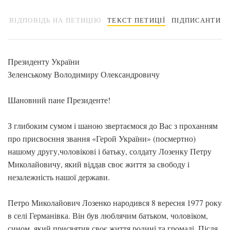
ВІДПОВІДЬ НА ПЕТИЦІЮ
ТЕКСТ ПЕТИЦІЇ
ПІДПИСАНТИ
Президенту України
Зеленському Володимиру Олександровичу
Шановний пане Президенте!
З глибоким сумом і шаною звертаємося до Вас з проханням
про присвоєння звання «Герой України» (посмертно)
нашому другу,чоловікові і батьку, солдату Лозенку Петру
Миколайовичу, який віддав своє життя за свободу і
незалежність нашої держави.
Петро Миколайович Лозенко народився 8 вересня 1977 року
в селі Германівка. Він був люблячим батьком, чоловіком,
сином, який присвятив своє життя родині та громаді. Після