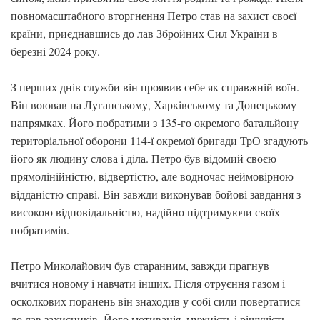
повномасштабного вторгнення Петро став на захист своєї
країни, приєднавшись до лав Збройних Сил України в
березні 2024 року.
З перших днів служби він проявив себе як справжній воїн.
Він воював на Луганському, Харківському та Донецькому
напрямках. Його побратими з 135-го окремого батальйону
територіальної оборони 114-ї окремої бригади ТрО згадують
його як людину слова і діла. Петро був відомий своєю
прямолінійністю, відвертістю, але водночас неймовірною
відданістю справі. Він завжди виконував бойові завдання з
високою відповідальністю, надійно підтримуючи своїх
побратимів.
Петро Миколайович був старанним, завжди прагнув
вчитися новому і навчати інших. Після отруєння газом і
осколкових поранень він знаходив у собі сили повертатися
до лав захисників. Його мотивація, мужність і рішучість