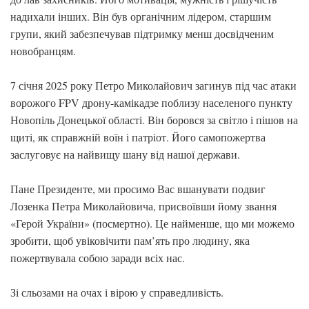
надихали інших. Він був органічним лідером, старшим
групи, який забезпечував підтримку менш досвідченим
новобранцям.
7 січня 2025 року Петро Миколайович загинув під час атаки
ворожого FPV дрону-камікадзе поблизу населеного пункту
Новопіль Донецької області. Він боровся за світло і пішов на
щиті, як справжній воїн і патріот. Його самопожертва
заслуговує на найвищу шану від нашої держави.
Пане Президенте, ми просимо Вас вшанувати подвиг
Лозенка Петра Миколайовича, присвоївши йому звання
«Герой України» (посмертно). Це найменше, що ми можемо
зробити, щоб увіковічити пам’ять про людину, яка
пожертвувала собою заради всіх нас.
Зі сльозами на очах і вірою у справедливість.