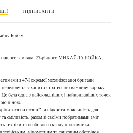
ЦІЇ
ПІДПИСАНТИ
хайлу Бойку
ять нашого земляка, 27-річного МИХАЙЛА БОЙКА,
атимами з 47-ї окремої механізованої бригади
 передову та захопити стратегічно важливу ворожу
 Це була одна з найскладніших і найкривавіших точок
гою ціною.
кріпитися на позиції та відкрити можливість для
а сміливість, разом зі своїми побратимами зміг
сть техніки та особового складу противника.
илерійським, мінометним та танковим обстрілом,