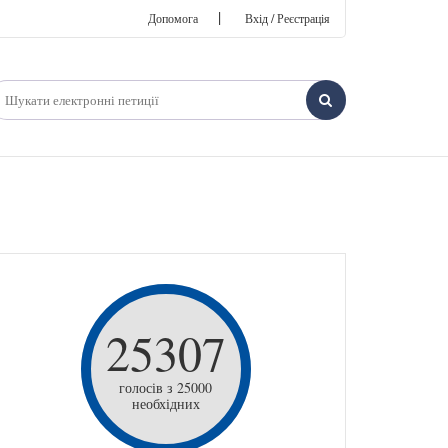
|
Допомога
Вхід / Реєстрація
25307
голосів з 25000
необхідних