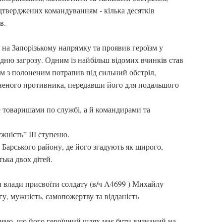
дтверджених командуванням - кілька десятків
в.
на Запорізькому напрямку та проявив героїзм у
едню загрозу. Одним із найбільш відомих вчинків став
зом з полоненим потрапив під сильний обстріл,
неного противника, передавши його для подальшого
е товаришами по службі, а й командирами та
жність” ІІІ ступеню.
 Барського району, де його згадують як щирого,
тька двох дітей.
 влади присвоїти солдату (в/ч A4699 ) Михайлу
гу, мужність, самопожертву та відданість
имо, що його героїчний шлях має бути визнаний на