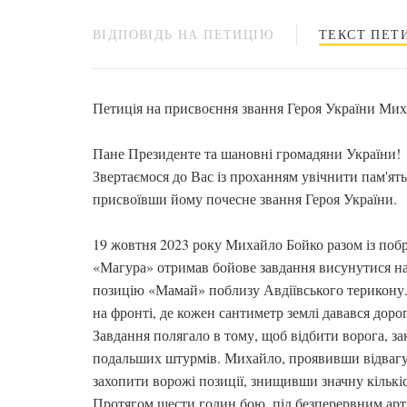
ВІДПОВІДЬ НА ПЕТИЦІЮ
ТЕКСТ ПЕТИ
Петиція на присвоєння звання Героя України Ми
Пане Президенте та шановні громадяни України!
Звертаємося до Вас із проханням увічнити пам'
присвоївши йому почесне звання Героя України.
19 жовтня 2023 року Михайло Бойко разом із побр
«Магура» отримав бойове завдання висунутися на
позицію «Мамай» поблизу Авдіївського терикону.
на фронті, де кожен сантиметр землі давався доро
Завдання полягало в тому, щоб відбити ворога, за
подальших штурмів. Михайло, проявивши відвагу т
захопити ворожі позиції, знищивши значну кількі
Протягом шести годин бою, під безперервним арт