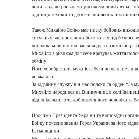
вони завдали росіянам приголомшливих втрат, пі
одиниць техніки та десятки знищених противникі
Також Михайло Бойко мав низку бойових виходів 
ситуаціях, які поставили його життя під безпосер
випадок, коли він під час виходу з позиції він ра
Михайло з ризиком для себе врятував життя поло
обміну.
Його хоробрість та мужність були визнані не лиш
державою.
За відмінну службу він має подяки та орден “За му
Михайло народився на Вінниччині, в селі Іванівці
відповідального та доброзичливого чоловіка та ба
Просимо Президента України та відповідні органи
Бойку почесне звання Героя України за його відва
Батьківщини.
Ми — родина, друзі та побратими Михайла — вір