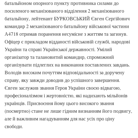
батальйоном опорного пункту противника силами до
посиленого механізованого відділення 2 механізованого
батальйону, лейтенант БУРКОВСЬКИЙ Євген Сергійович
командир 2 механізованого батальйону військової частини
А4718 отримав поранення несумісне з життям та загинув.
Офіцер є прикладом відданості військовій службі, народові
України та справі Української державності. Умілий
організатор та талановитий командир, спроможний
організувати підлеглих на виконання поставлених завдань.
Володів високим почуттям відповідальності за доручену
справу, яку завжди доводив до успішного завершення.
Євген заслужив звання Героя України своєю відвагою,
професіоналізмом і жертовністю, які надихають мільйонів
українців. Присвоєння йому цього високого звання
(посмертно) стане не лише гідним визнанням його подвигу,
але й важливим нагадуванням для нас усіх про ціну
свободи.