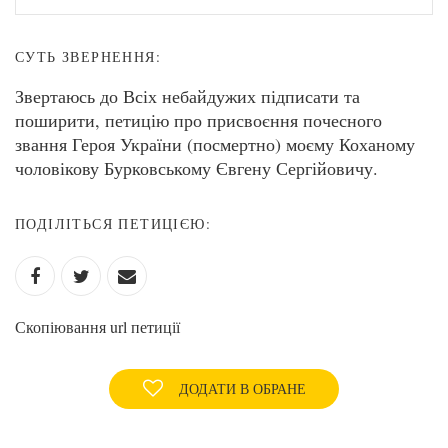
СУТЬ ЗВЕРНЕННЯ:
Звертаюсь до Всіх небайдужих підписати та
поширити, петицію про присвоєння почесного
звання Героя України (посмертно) моєму Коханому
чоловікову Бурковському Євгену Сергійовичу.
ПОДІЛІТЬСЯ ПЕТИЦІЄЮ:
Скопіювання url петиції
ДОДАТИ В ОБРАНЕ