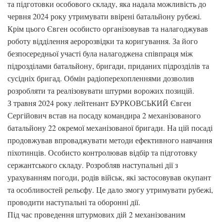
та підготовки особового складу, яка надала можливість до
червня 2024 року утримувати ввірені батальйону рубежі.
Крім цього Євген особисто організовував та налагоджував
роботу відділення аеророзвідки та коригування. За його
безпосередньої участі була налагоджена співпраця між
підрозділами батальйону, бригади, приданих підрозділів та
сусідніх бригад. Обмін радіоперехопленнями дозволив
розробляти та реалізовувати штурми ворожих позицій.
З травня 2024 року лейтенант БУРКОВСЬКИЙ Євген
Сергійович встав на посаду командира 2 механізованого
батальйону 22 окремої механізованої бригади. На цій посаді
продовжував впроваджувати методи ефективного навчання
піхотинців. Особисто контролював відбір та підготовку
сержантського складу. Розробляв наступальні дії з
урахуванням погоди, родів військ, які застосовував окупант
та особливостей рельєфу. Це дало змогу утримувати рубежі,
проводити наступальні та оборонні дії.
Під час проведення штурмових дій 2 механізованим