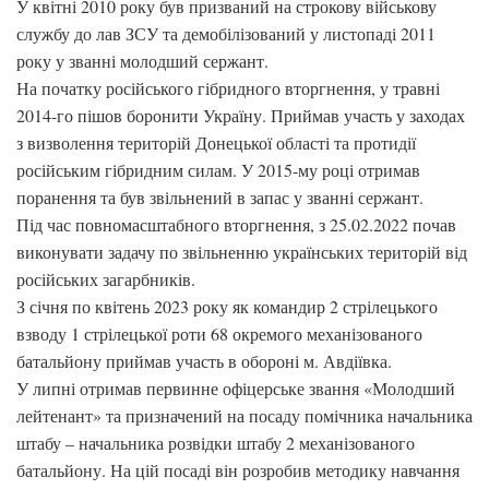
У квітні 2010 року був призваний на строкову військову
службу до лав ЗСУ та демобілізований у листопаді 2011
року у званні молодший сержант.
На початку російського гібридного вторгнення, у травні
2014-го пішов боронити Україну. Приймав участь у заходах
з визволення територій Донецької області та протидії
російським гібридним силам. У 2015-му році отримав
поранення та був звільнений в запас у званні сержант.
Під час повномасштабного вторгнення, з 25.02.2022 почав
виконувати задачу по звільненню українських територій від
російських загарбників.
З січня по квітень 2023 року як командир 2 стрілецького
взводу 1 стрілецької роти 68 окремого механізованого
батальйону приймав участь в обороні м. Авдіївка.
У липні отримав первинне офіцерське звання «Молодший
лейтенант» та призначений на посаду помічника начальника
штабу – начальника розвідки штабу 2 механізованого
батальйону. На цій посаді він розробив методику навчання