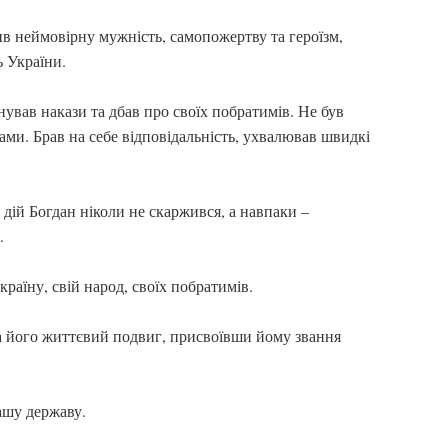
в неймовірну мужність, самопожертву та героїзм,
ь України.
ував накази та дбав про своїх побратимів. Не був
ами. Брав на себе відповідальність, ухвалював швидкі
дій Богдан ніколи не скаржився, а навпаки –
.
раїну, свій народ, своїх побратимів.
а його життєвий подвиг, присвоївши йому звання
ашу державу.