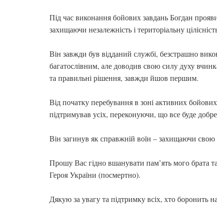
Під час виконання бойових завдань Богдан прояви
захищаючи незалежність і територіальну цілісніст
Він завжди був відданий службі, безстрашно викон
багатослівним, але доводив свою силу духу вчинк
та правильні рішення, завжди йшов першим.
Від початку перебування в зоні активних бойових 
підтримував усіх, переконуючи, що все буде добре
Він загинув як справжній воїн – захищаючи свою к
Прошу Вас гідно вшанувати пам’ять мого брата т
Героя України (посмертно).
Дякую за увагу та підтримку всіх, хто боронить н