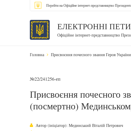
Перейти на Офіційне інтернет-представництво Президент
ЕЛЕКТРОННІ ПЕТИ
Офіційне інтернет-представництво През
Головна
Присвоєння почесного звання Героя Україн
№22/241256-еп
Присвоєння почесного зв
(посмертно) Мединськом
Автор (ініціатор): Мединський Віталій Петрович