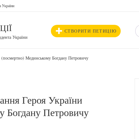
а України
ЦІЇ
СТВОРИТИ ПЕТИЦІЮ
идента України
и (посмертно) Мединському Богдану Петровичу
ання Героя України
у Богдану Петровичу