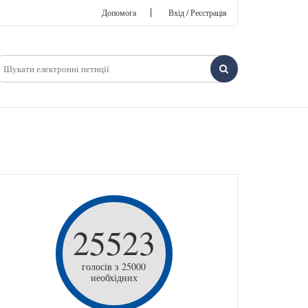
|
Допомога
Вхід / Реєстрація
25523
голосів з 25000
необхідних