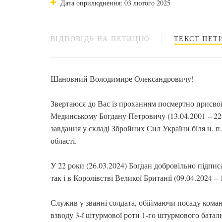
Дата оприлюднення: 03 лютого 2025
ВІДПОВІДЬ НА ПЕТИЦІЮ
ТЕКСТ ПЕТИ
Шановний Володимире Олександровичу!
Звертаюся до Вас із проханням посмертно присвої
Мединському Богдану Петровичу (13.04.2001 – 22.
завдання у складі Збройних Сил України біля н. п
області.
У 22 роки (26.03.2024) Богдан добровільно підпис
так і в Королівстві Великої Британії (09.04.2024 – 
Служив у званні солдата, обіймаючи посаду кома
взводу 3-ї штурмової роти 1-го штурмового батал