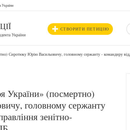
а України
ЦІЇ
СТВОРИТИ ПЕТИЦІЮ
идента України
ртно) Сиротюку Юрію Васильовичу, головному сержанту - командиру від
я України» (посмертно)
вичу, головному сержанту
правління зенітно-
ШБ.