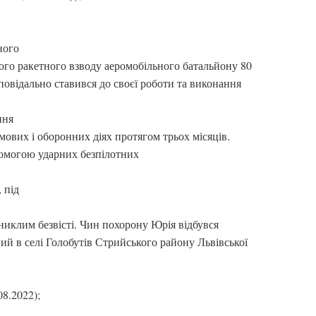
ного
ого ракетного взводу аеромобільного батальйону 80
повідально ставився до своєї роботи та виконання
ння
мових і оборонних діях протягом трьох місяців.
помогою ударних безпілотних
 під
зниклим безвісті. Чин похорону Юрія відбувся
ний в селі Голобутів Стрийського району Львівської
8.2022);