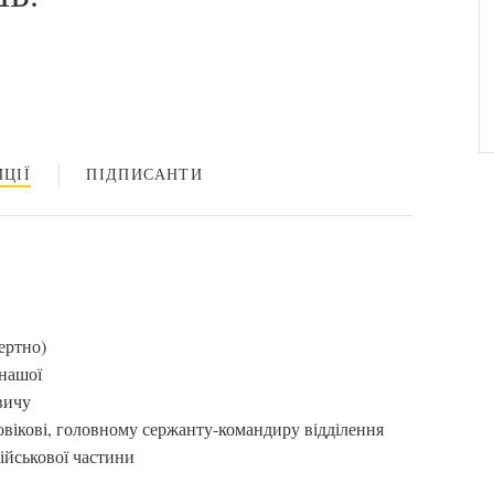
ЦІЇ
ПІДПИСАНТИ
ертно)
 нашої
вичу
овікові, головному сержанту-командиру відділення
ійськової частини