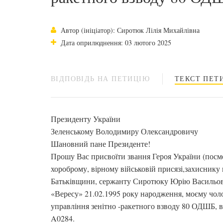
Автор (ініціатор): Сиротюк Лілія Михайлівна
Дата оприлюднення: 03 лютого 2025
ВІДПОВІДЬ НА ПЕТИЦІЮ
ТЕКСТ ПЕТИ
Президенту України
Зеленському Володимиру Олександровичу
Шановний пане Президенте!
Прошу Вас присвоїти звання Героя України (посм
хороброму, вірному військовій присязі,захиснику
Батьківщини, сержанту Сиротюку Юрію Васильо
«Вересу» 21.02.1995 року народження, моєму чол
управління зенітно -ракетного взводу 80 ОДШБ, в
A0284.