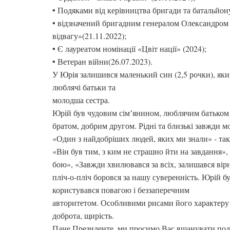
• Подяками від керівництва бригади та батальйон
• відзначений бригадним генералом Олександром
відвагу»(21.11.2022);
• Є лауреатом номінації «Цвіт нації» (2024);
• Ветеран війни(26.07.2023).
У Юрія залишився маленький син (2,5 рочки), який
люблячі батьки та
молодша сестра.
Юрій був чудовим сімʼянином, люблячим батьком 
братом, добрим другом. Рідні та близькі завжди м
«Один з найдобріших людей, яких ми знали» - так
«Він був тим, з ким не страшно йти на завдання»
бою», «Завжди хвилювався за всіх, залишався вірн
пліч-о-пліч боровся за нашу суверенність. Юрій б
користувався повагою і беззаперечним
авторитетом. Особливими рисами його характеру
доброта, щирість.
Пане Президенте, ми просимо Вас вшанувати по