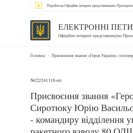
Перейти на Офіційне інтернет-представництво Президент
ЕЛЕКТРОННІ ПЕТИ
Офіційне інтернет-представництво През
Головна
Присвоєння звання «Героя України» (посме
№22/241318-еп
Присвоєння звання «Геро
Сиротюку Юрію Васильо
- командиру відділення у
ракетного взводу 80 ОД