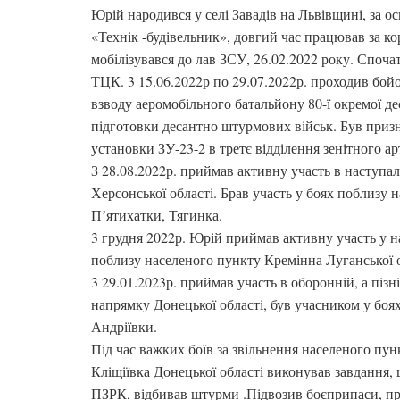
Юрій народився у селі Завадів на Львівщині, за о
«Технік -будівельник», довгий час працював за 
мобілізувався до лав ЗСУ, 26.02.2022 року. Споча
ТЦК. 3 15.06.2022р по 29.07.2022р. проходив бойо
взводу аеромобільного батальйону 80-ї окремої д
підготовки десантно штурмових військ. Був призн
установки ЗУ-23-2 в третє відділення зенітного а
З 28.08.2022р. приймав активну участь в наступа
Херсонської області. Брав участь у боях поблизу 
Пʼятихатки, Тягинка.
3 грудня 2022р. Юрій приймав активну участь у н
поблизу населеного пункту Кремінна Луганської о
3 29.01.2023р. приймав участь в оборонній, а піз
напрямку Донецької області, був учасником у боях
Андріївки.
Під час важких боїв за звільнення населеного пун
Кліщіївка Донецької області виконував завдання
ПЗРК, відбивав штурми .Підвозив боєприпаси, проз