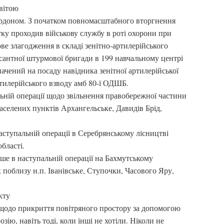
світою
кордоном. З початком повномасштабного вторгнення
тку проходив військову службу в роті охорони при
ве злагодження в складі зенітно-артилерійського
есантної штурмової бригади в 199 навчальному центрі
ачений на посаду навідника зенітної артилерійської
ртилерійського взводу амб 80-ї ОДШБ.
льній операції щодо звільнення правобережної частини
населених пунктів Архангельське, Давидів Брід,
аступальній операції в Серебрянському лісництві
бласті.
ніше в наступальній операції на Бахмутському
 поблизу н.п. Іванівське, Ступочки, Часового Яру,
кту
, щодо прикриття повітряного простору за допомогою
ію, навіть тоді, коли інші не хотіли. Ніколи не