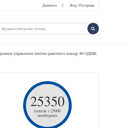
|
Допомога
Вхід / Реєстрація
ділення управління зенітно-ракетного взводу 80 ОДШБ.
25350
голосів з 25000
необхідних