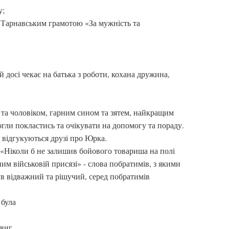
у;
 Тарнавським грамотою «За мужність та
 досі чекає на батька з роботи, кохана дружина,
та чоловіком, гарним сином та зятем, найкращим
огли покластись та очікувати на допомогу та пораду.
 відгукуються друзі про Юрка.
, «Ніколи б не залишив бойового товариша на полі
им військовій присязі» - слова побратимів, з якими
ув відважний та рішучий, серед побратимів
 була
двиг