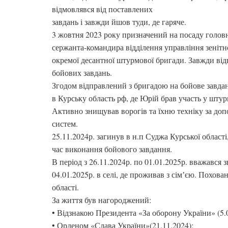
відмовлявся від поставлених
завдань і завжди йшов туди, де гаряче.
3 жовтня 2023 року призначений на посаду голов
сержанта-командира відділення управління зенітн
окремої десантної штурмової бригади. Завжди від
бойових завдань.
Згодом відправлений з бригадою на бойове завда
в Курську область рф, де Юрій брав участь у штур
Активно знищував ворогів та їхню техніку за до
систем.
25.11.2024р. загинув в н.п Суджа Курської області,
час виконання бойового завдання.
В період з 26.11.2024р. по 01.01.2025р. вважався 
04.01.2025р. в селі, де проживав з сімʼєю. Похова
області.
За життя був нагороджений:
• Відзнакою Президента «За оборону України» (5.0
• Орденом «Слава України»(21.11.2024);