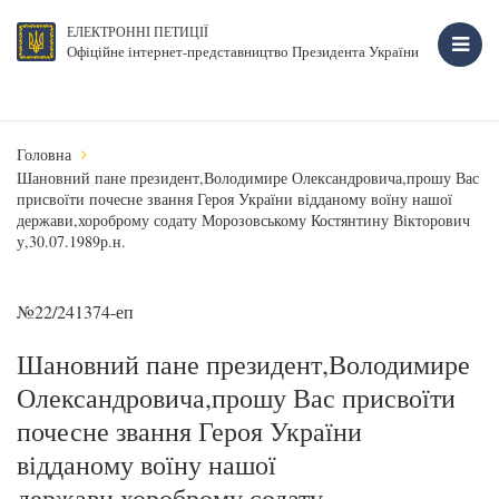
ЕЛЕКТРОННІ ПЕТИЦІЇ
Офіційне інтернет-представництво Президента України
Головна
Шановний пане президент,Володимире Олександровича,прошу Вас
присвоїти почесне звання Героя України відданому воїну нашої
держави,хороброму содату Морозовському Костянтину Вікторович
у,30.07.1989р.н.
№22/241374-еп
Шановний пане президент,Володимире
Олександровича,прошу Вас присвоїти
почесне звання Героя України
відданому воїну нашої
держави,хороброму содату