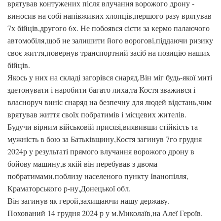
врятував контужених після влучання ворожого дрону -
виносив на собі напівживих хлопців,першого разу врятував
7х бійців,другого 6х. Не побоявся сісти за кермо палаючого
автомобіля,щоб не залишити його ворогові,піддаючи ризику
своє життя,повернув транспортний засіб на позицію наших
бійців.
Якось у них на складі загорівся снаряд.Він міг будь-якої миті
здетонувати і наробити багато лиха,та Костя зважився і
власноруч виніс снаряд на безпечну для людей відстань,чим
врятував життя своїх побратимів і місцевих жителів.
Будучи вірним військовій присязі,виявивши стійкість та
мужність в бою за Батьківщину,Костя загинув 7го грудня
2024р у результаті прямого влучання ворожого дрону в
бойову машину,в якій він перебував з двома
побратимами,поблизу населеного пункту Іванопілля,
Краматорського р-ну,Донецької обл.
Він загинув як герой,захищаючи нашу державу.
Похований 14 грудня 2024 р у м.Миколаїв,на Алеї Героїв.