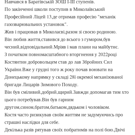
Навчався в Баратівській ЗОШ І-ІІІ ступенів.
По закінченні школи поступив в Миколаївський
Професійний Ліцей 13,де отримав професію "механік
газозварювальних установок".
Жив і працював в Миколаєві,разом зі своєю родиною.
Він любив життя,ставився до всього з гумором,був
чесний,відповідальний.Мріяв і мав плани на майбутнє.
З початком повномасштабного вторгнення у 2022році
Костянтин добровольцем став до лав Збройних Сил
України.Вже у грудні того ж року почав воювати на
Донецькому напрямку у складі 28ї окремої механізованої
бригади Лицарів Зимового Походу.
Він був сміливий,добрий,щирий.Завжди допомагав тим хто
цього потребував.Він був гарним
другом,сином,братом,батьком,дядьком і чоловіком.
Костя часто ризикував своїм життям не задумуючись про
страшні наслідки для себе.
Декілька разів рятував своїх побратимів на полі бою.Двічі