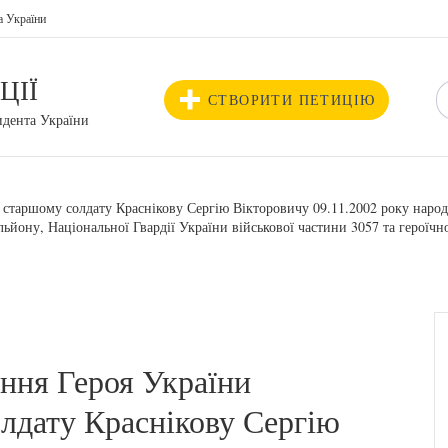
а України
ЦІЇ
СТВОРИТИ ПЕТИЦІЮ
идента України
 старшому солдату Краснікову Сергію Вікторовичу 09.11.2002 року наро
льйону, Національної Гвардії України військової частини 3057 та героїчн
ння Героя України
лдату Краснікову Сергію