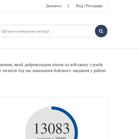
|
Допомога
Вхід / Реєстрація
дження, який добровольцем пішов на військову службу
о загинув під час виконання бойового завдання у районі
13083
голосів з 25000