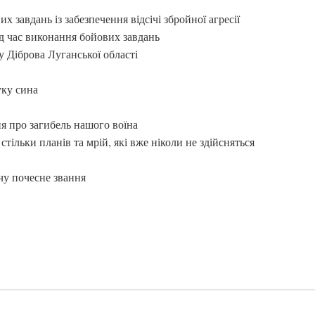
х завдань із забезпечення відсічі збройної агресії
ід час виконання бойових завдань
у Діброва Луганської області
уку сина
ня про загибель нашого воїна
стільки планів та мрій, які вже ніколи не здійсняться
чу почесне звання