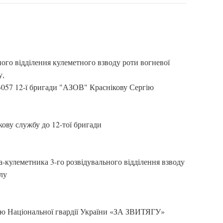
ого відділення кулеметного взводу роти вогневої
у,
 3057 12-ї бригади "АЗОВ" Краснікову Сергію
кову службу до 12-тої бригади
а-кулеметника 3-го розвідувального відділення взводу
лу
лю Національної гвардії України «ЗА ЗВИТЯГУ»