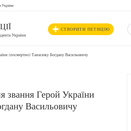
а України
ЦІЇ
СТВОРИТИ ПЕТИЦІЮ
идента України
аїни (посмертно) Танасюку Богдану Васильовичу
 звання Герой України
огдану Васильовичу