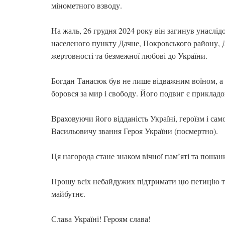
мінометного взводу.
На жаль, 26 грудня 2024 року він загинув унаслід
населеного пункту Дачне, Покровського району, 
жертовності та безмежної любові до України.
Богдан Танасюк був не лише відважним воїном, а 
боровся за мир і свободу. Його подвиг є прикладо
Враховуючи його відданість Україні, героїзм і с
Васильовичу звання Героя України (посмертно).
Ця нагорода стане знаком вічної пам’яті та пошан
Прошу всіх небайдужих підтримати цю петицію та
майбутнє.
Слава Україні! Героям слава!