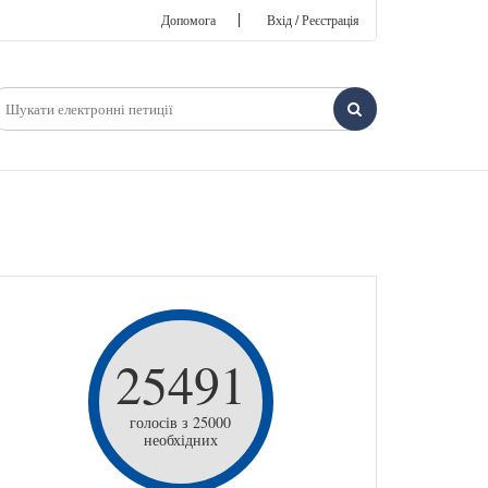
|
Допомога
Вхід / Реєстрація
25491
голосів з 25000
необхідних