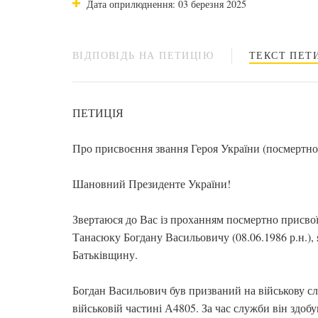
Дата оприлюднення: 03 березня 2025
ВІДПОВІДЬ НА ПЕТИЦІЮ
ТЕКСТ ПЕТИ
ПЕТИЦІЯ
Про присвоєння звання Героя України (посмертн
Шановний Президенте України!
Звертаюся до Вас із проханням посмертно присво
Танасюку Богдану Васильовичу (08.06.1986 р.н.),
Батьківщину.
Богдан Васильович був призваний на військову с
військовій частині А4805. За час служби він здо