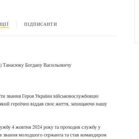
ЦІЇ
ПІДПИСАНТИ
о) Танасюку Богдану Васильовичу
їти звання Героя України військовослужбовцю
 який героїчно віддав своє життя, захищаючи нашу
лужбу 4 жовтня 2024 року та проходив службу у
був звання молодшого сержанта та став командиром