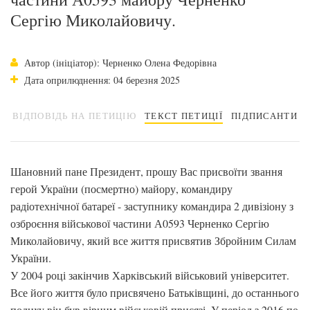
Сергію Миколайовичу.
Автор (ініціатор): Черненко Олена Федорівна
Дата оприлюднення: 04 березня 2025
ВІДПОВІДЬ НА ПЕТИЦІЮ
ТЕКСТ ПЕТИЦІЇ
ПІДПИСАНТИ
Шановний пане Президент, прошу Вас присвоїти звання
герой України (посмертно) майору, командиру
радіотехнічної батареї - заступнику командира 2 дивізіону з
озброєння військової частини А0593 Черненко Сергію
Миколайовичу, який все життя присвятив Збройним Силам
України.
У 2004 році закінчив Харківський військовий університет.
Все його життя було присвячено Батьківщині, до останнього
подиху він був вірним військовій присязі. У період з 2016 по