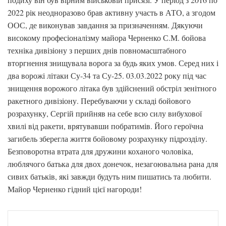
2022 рік неодноразово брав активну участь в АТО, а згодом
ООС, де виконував завдання за призначенням. Дякуючи
високому професіоналізму майора Черненко С.М. бойова
техніка дивізіону з перших днів повномасштабного
вторгнення знищувала ворога за будь яких умов. Серед них і
два ворожі літаки Су-34 та Су-25. 03.03.2022 року під час
знищення ворожого літака був здійснений обстріл зенітного
ракетного дивізіону. Перебуваючи у складі бойового
розрахунку, Сергій прийняв на себе всю силу вибухової
хвилі від ракети, врятувавши побратимів. Його героїчна
загибель зберегла життя бойовому розрахунку підрозділу.
Безповоротна втрата для дружини коханого чоловіка,
люблячого батька для двох донечок, незагоювальна рана для
сивих батьків, які завжди будуть ним пишатись та любити.
Майор Черненко гідний цієї нагороди!