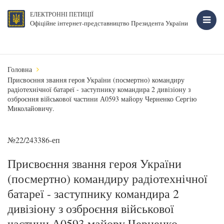
ЕЛЕКТРОННІ ПЕТИЦІЇ
Офіційне інтернет-представництво Президента України
Головна
Присвоєння звання героя України (посмертно) командиру
радіотехнічної батареї - заступнику командира 2 дивізіону з
озброєння військової частини А0593 майору Черненко Сергію
Миколайовичу.
№22/243386-еп
Присвоєння звання героя України
(посмертно) командиру радіотехнічної
батареї - заступнику командира 2
дивізіону з озброєння військової
частини А0593 майору Черненко