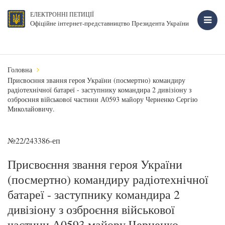
ЕЛЕКТРОННІ ПЕТИЦІЇ
Офіційне інтернет-представництво Президента України
Головна
Присвоєння звання героя України (посмертно) командиру
радіотехнічної батареї - заступнику командира 2 дивізіону з
озброєння військової частини А0593 майору Черненко Сергію
Миколайовичу.
№22/243386-еп
Присвоєння звання героя України
(посмертно) командиру радіотехнічної
батареї - заступнику командира 2
дивізіону з озброєння військової
частини А0593 майору Черненко