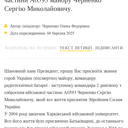
Сергію Миколайовичу.
Автор (ініціатор): Черненко Олена Федорівна
Дата оприлюднення: 04 березня 2025
ВІДПОВІДЬ НА ПЕТИЦІЮ
ТЕКСТ ПЕТИЦІЇ
ПІДПИСАНТИ
Шановний пане Президент, прошу Вас присвоїти звання
герой України (посмертно) майору, командиру
радіотехнічної батареї - заступнику командира 2 дивізіону з
озброєння військової частини А0593 Черненко Сергію
Миколайовичу, який все життя присвятив Збройним Силам
України.
У 2004 році закінчив Харківський військовий університет.
Все його життя було присвячено Батьківщині, до останнього
подиху він був вірним військовій присязі. У період з 2016 по