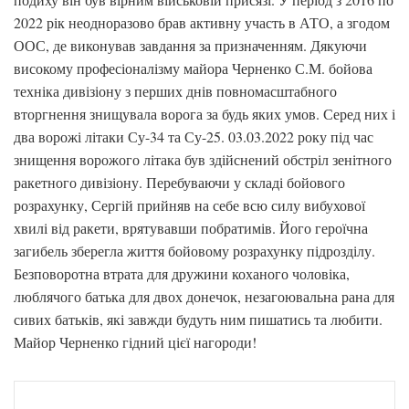
2022 рік неодноразово брав активну участь в АТО, а згодом
ООС, де виконував завдання за призначенням. Дякуючи
високому професіоналізму майора Черненко С.М. бойова
техніка дивізіону з перших днів повномасштабного
вторгнення знищувала ворога за будь яких умов. Серед них і
два ворожі літаки Су-34 та Су-25. 03.03.2022 року під час
знищення ворожого літака був здійснений обстріл зенітного
ракетного дивізіону. Перебуваючи у складі бойового
розрахунку, Сергій прийняв на себе всю силу вибухової
хвилі від ракети, врятувавши побратимів. Його героїчна
загибель зберегла життя бойовому розрахунку підрозділу.
Безповоротна втрата для дружини коханого чоловіка,
люблячого батька для двох донечок, незагоювальна рана для
сивих батьків, які завжди будуть ним пишатись та любити.
Майор Черненко гідний цієї нагороди!