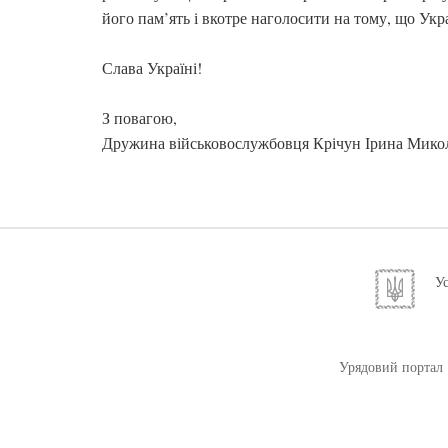
його пам’ять і вкотре наголосити на тому, що Укра
Слава Україні!
З повагою,
Дружина військовослужбовця Крічун Ірина Микол
Ус
Урядовий портал