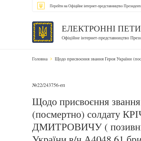
Перейти на Офіційне інтернет-представництво Президент
ЕЛЕКТРОННІ ПЕТИ
Офіційне інтернет-представництво През
Головна
Щодо присвоєння звання Героя України (п
№22/243756-еп
Щодо присвоєння звання
(посмертно) солдату 
ДМИТРОВИЧУ ( позивни
України в/ч А4048 61 бр