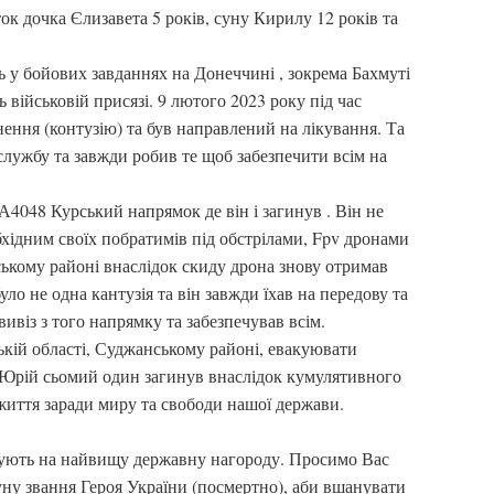
ок дочка Єлизавета 5 років, суну Кирилу 12 років та
ь у бойових завданнях на Донеччині , зокрема Бахмуті
ь військовій присязі. 9 лютого 2023 року під час
ення (контузію) та був направлений на лікування. Та
 службу та завжди робив те щоб забезпечити всім на
А4048 Курський напрямок де він і загинув . Він не
бхідним своїх побратимів під обстрілами, Fpv дронами
ському районі внаслідок скиду дрона знову отримав
уло не одна кантузія та він завжди їхав на передову та
вивіз з того напрямку та забезпечував всім.
ькій області, Суджанському районі, евакуювати
 , Юрій сьомий один загинув внаслідок кумулятивного
 життя заради миру та свободи нашої держави.
овують на найвищу державну нагороду. Просимо Вас
ну звання Героя України (посмертно), аби вшанувати