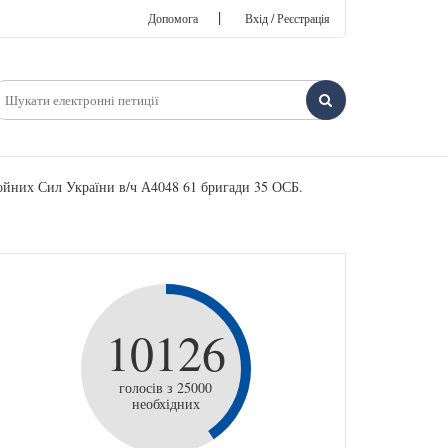
|
Допомога
Вхід / Реєстрація
них Сил України в/ч А4048 61 бригади 35 ОСБ.
10126
голосів з 25000
необхідних