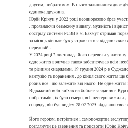
другом, побратимом. В нього залишилися двоє діт
одинока дружина.
Юрій Крічун у 2022 році неодноразово брав участ
, проявляючи безмежну відвагу, мужність і вірніст
обстрілу системи РСЗВ в м. Бахмут отримав поран
за місяць він вже був у строю та ніс віддано свою
передовій .
У 2024 році 2 листопада його перевели у частину 
одне життя врятував також забезпечував всім нео
та різними снарядами. 19 грудня 2024 р в Суджан
кантузію та поранення , до кінця свого життя ще б
робив все , що залежить від нього. Не одне життя 
Відважний воїн виїхав на бойове завдання в Курс
побратимів , їх було семеро, всі шестеро вижили
снаряду, він був водієм 28.02.2025 віддавши своє
Його героїзм, патріотизм і самопожертва заслуг
розглянути це звернення та присвоїти Юрію Крічу