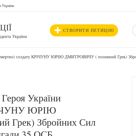
а України
ЦІЇ
СТВОРИТИ ПЕТИЦІЮ
идента України
осмертно) солдату КРІЧУНУ ЮРІЮ ДМИТРОВИЧУ ( позивний Грек) Зброй
 Героя України
КРІЧУНУ ЮРІЮ
й Грек) Збройних Сил
игади 35 ОСБ.