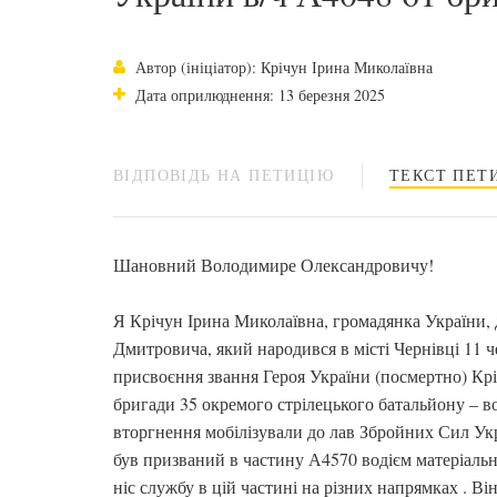
Автор (ініціатор): Крічун Ірина Миколаївна
Дата оприлюднення: 13 березня 2025
ВІДПОВІДЬ НА ПЕТИЦІЮ
ТЕКСТ ПЕТИ
Шановний Володимире Олександровичу!
Я Крічун Ірина Миколаївна, громадянка України,
Дмитровича, який народився в місті Чернівці 11 ч
присвоєння звання Героя України (посмертно) Кр
бригади 35 окремого стрілецького батальйону – в
вторгнення мобілізували до лав Збройних Сил Ук
був призваний в частину А4570 водієм матеріально
ніс службу в цій частині на різних напрямках . В