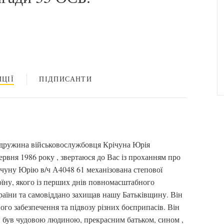
ЦІЇ
ПІДПИСАНТИ
 дружина військовослужбовця Крічуна Юрія
ервня 1986 року , звертаюся до Вас із проханням про
ічуну Юрію в/ч А4048 61 механізована степової
оїну, якого із перших днів повномасштабного
раїни та самовіддано захищав нашу Батьківщину. Він
го забезпечення та підвозу різних боєприпасів. Він
ін був чудовою людиною, прекрасним батьком, сином ,