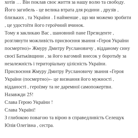
хотів … Він поклав своє життя за нашу волю та свободу.
Його загибель - це велика втрата для родини , друзів ,
близьких , та України . І найменше , що ми можемо зробити
, це удостоїти його героїчний вчинок.
Тому я закликаю Вас , шановний пане Президенте ,
розглянути можливість присвоєння звання «Героя України
посмертно)» Жмуру Дмитру Руслановичу , відданому сину
своєї Батьківщини , за його вагомий внесок у боротьбу за
незалежність і територіальну цілісність України.
Присвоєння Жмуру Дмитру Руслановичу звання «Героя
України (посмертно)»- це визнання його мужності ,
відданості , героїзму та не даремної самопожертви.
Назавжди 25!
Слава Герою України !
Слава Україні!
З глибокою повагою та вірою в справедливість Селещук
Юлія Олегівна , сестра.