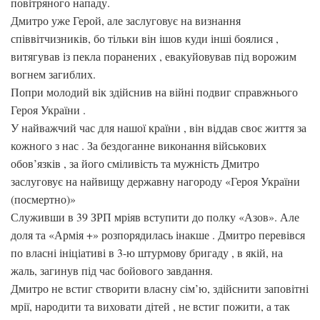
повітряного нападу.
Дмитро уже Герой, але заслуговує на визнання
співвітчизників, бо тільки він ішов куди інші боялися ,
витягував із пекла поранених , евакуйовував під ворожим
вогнем загиблих.
Попри молодий вік здійснив на війні подвиг справжнього
Героя України .
У найважчий час для нашої країни , він віддав своє життя за
кожного з нас . За бездоганне виконання військових
обов’язків , за його сміливість та мужність Дмитро
заслуговує на найвищу державну нагороду «Героя України
(посмертно)»
Служивши в 39 ЗРП мріяв вступити до полку «Азов». Але
доля та «Армія +» розпорядилась інакше . Дмитро перевівся
по власні ініціативі в 3-ю штурмову бригаду , в якій, на
жаль, загинув під час бойового завдання.
Дмитро не встиг створити власну сім’ю, здійснити заповітні
мрії, народити та виховати дітей , не встиг пожити, а так