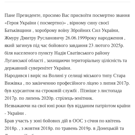
Пане Президенте, просимо Вас присвоїти посмертно звання
«Героя України ( посмертно)» , вірному сину своєї
Батьківщини , хороброму воїну Збройних Сил України,
Жмуру Дмитру Руслановичу 26.06.1999року народження ,
який загинув під час бойового завдання 23 лютого 2025р.
біля населеного пункту Надія Сватівського району
Луганської області , захищаючи територіальну цілісність та
державний суверенітет України.
Народився і виріс на Волині у селищі міського типу Стара
Вижівка , по закінченню професійного ліцею з липня 2017р.
був курсантом на строковій службі . Пізніше з листопада
2017р. по липень 2020р. стрілець-зенітник.
Незважаючи на свої юні роки був відданим патріотом країни
- України .
Брав участь у зоні бойових дій в ООС з січня по квітень
2018р. , з жовтня 2018р. по травень 2019р. в Донецькій та