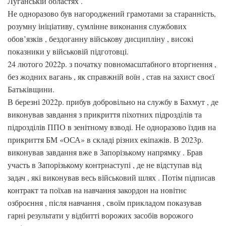
Луганській областях .
Не одноразово був нагороджений грамотами за старанність,
розумну ініціативу, сумлінне виконання службових
обов’язків , бездоганну військову дисципліну , високі
показники у військовій підготовці.
24 лютого 2022р. з початку повномасштабного вторгнення ,
без жодних вагань , як справжній воїн , став на захист своєї
Батьківщини.
В березні 2022р. прибув добровільно на службу в Бахмут , де
виконував завдання з прикриття піхотних підрозділів та
підрозділів ППО в зенітному взводі. Не одноразово їздив на
прикриття БМ «ОСА» в складі різних екіпажів. В 2023р.
виконував завдання вже в Запорізькому напрямку . Брав
участь в Запорізькому контрнаступі , де не відступав від
задач , які виконував весь військовий шлях . Потім підписав
контракт та поїхав на навчання закордон на новітнє
озброєння , після навчання , своїм прикладом показував
гарні результати у відбитті ворожих засобів ворожого