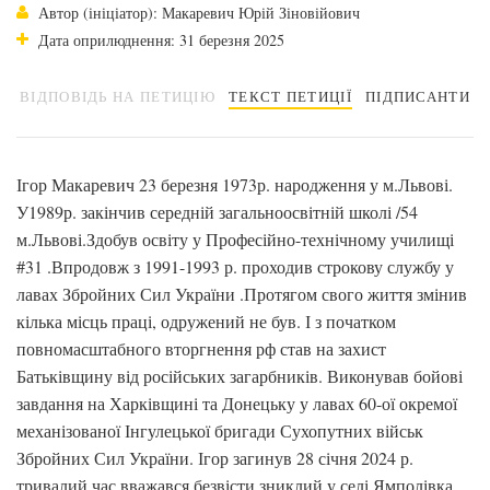
Автор (ініціатор): Макаревич Юрій Зіновійович
Дата оприлюднення: 31 березня 2025
ВІДПОВІДЬ НА ПЕТИЦІЮ
ТЕКСТ ПЕТИЦІЇ
ПІДПИСАНТИ
Ігор Макаревич 23 березня 1973р. народження у м.Львові.
У1989р. закінчив середній загальноосвітній школі /54
м.Львові.Здобув освіту у Професійно-технічному училищі
#31 .Впродовж з 1991-1993 р. проходив строкову службу у
лавах Збройних Сил України .Протягом свого життя змінив
кілька місць праці, одружений не був. І з початком
повномасштабного вторгнення рф став на захист
Батьківщину від російських загарбників. Виконував бойові
завдання на Харківщині та Донецьку у лавах 60-ої окремої
механізованої Інгулецької бригади Сухопутних військ
Збройних Сил України. Ігор загинув 28 січня 2024 р.
тривалий час вважався безвісти зниклий у селі Ямполівка