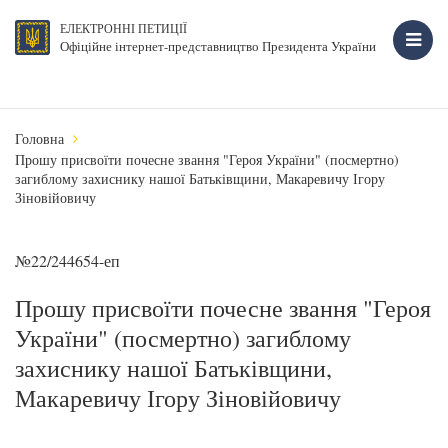
ЕЛЕКТРОННІ ПЕТИЦІЇ
Офіційне інтернет-представництво Президента України
Головна
Прошу присвоїти почесне звання "Героя України" (посмертно)
загиблому захиснику нашої Батьківщини, Макаревичу Ігору
Зіновійовичу
№22/244654-еп
Прошу присвоїти почесне звання "Героя
України" (посмертно) загиблому
захиснику нашої Батьківщини,
Макаревичу Ігору Зіновійовичу