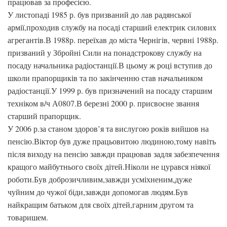
працював за професією.
У листопаді 1985 р. був призваний до лав радянської
армії,проходив службу на посаді старший електрик силових
агрегантів.В 1988р. переїхав до міста Чернігів, червні 1988р.
призваний у Збройні Сили на понадстрокову службу на
посаду начальника радіостанції.В цьому ж році вступив до
школи прапорщиків та по закінченню став начальником
радіостанції.У 1999 р. був призначений на посаду старшим
техніком в/ч А0807.В березні 2000 р. присвоєне звання
старший прапорщик.
У 2006 р.за станом здоров’я та вислугою років вийшов на
пенсію.Віктор був дуже працьовитою людиною,тому навіть
після виходу на пенсію завжди працював задля забезпечення
кращого майбутнього своїх дітей.Ніколи не цурався ніякої
роботи.Був доброзичливим,завжди усміхненим,дуже
чуйним до чужої біди,завжди допомогав людям.Був
найкращим батьком для своїх дітей,гарним другом та
товаришем.