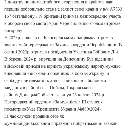
З початку повномаштабного вторгнення в країну в лаві
перших добровільно став на захист своєї країни у в/ч А7333
167 батальйону,119 бригади.Приймав безпосередню участь
в обороні свого міста Герой Чернігів!За що згодом отримав
нагороду .
У 2023р. воював на Білогорівському напрямку,отримав
звання майстер-сержанта.Захищав кордони Чернігівщини.В
серпні 2023р.отримав посвідчення Учасника Бойових Дій.
В березні 2024 р .вирушив на Донечинну.Був віданний
військовій присязі на вірність українському народу,мужньо
виконавши військовий обов’язок ,в бою за Україну ,її
свободу і незалежність ,під час виконання бойового
завдання в районі села Побєда,Покровського
району,Донецької області загинув 25 квітня 2024 р.
Нагороджений орденом «За мужність» ІІІ ступеня
посметрно(Указ Президента України №880/2024).
За час служби проявив себе як
мужній,відповідальний,справжній побратим,який завжди